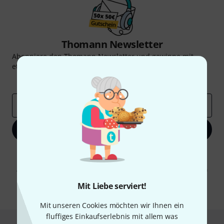
Thomann Newsletter
Abonniere den Thomann Newsletter und gewinne mit
etwas Glück einen von
50 Gutscheinen
über jeweils
50€
!
Inspirierende Beiträge
Deals
Thomann Insights
E-Mail-Adresse
*
Jetzt anmelden
Mit Klick auf „Jetzt anmelden“ stimmen Sie dem Erhalt von E-Mail-
Werbung und einer Messung des E-Mail-Nutzungsverhaltens zu. Die
Abmeldung ist jederzeit möglich. Weitere Informationen finden Sie in
unseren
Datenschutzhinweisen
.
Mit Liebe serviert!
* Pflichtfeld
Mit unseren Cookies möchten wir Ihnen ein
fluffiges Einkaufserlebnis mit allem was