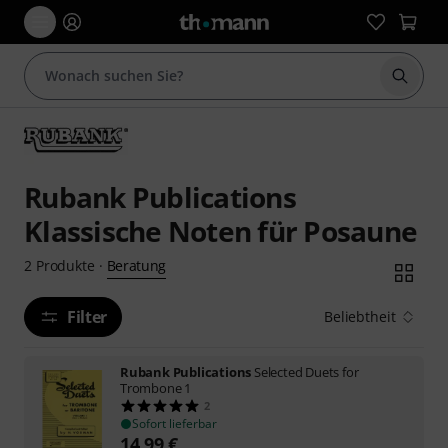
Suche 
Rubank Publications
Klassische Noten für Posaune
Beratung
2
Produkte
·
Filter
Beliebtheit
Rubank Publications
Selected Duets for
Trombone 1
2
Sofort lieferbar
14,99
€