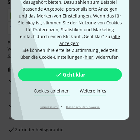
Sicher einkaufen & bezahlen
dazugehört bieten. Dazu zählen zum Beispiel
passende Angebote, personalisierte Anzeigen
und das Merken von Einstellungen. Wenn das für
Sie okay ist, stimmen Sie der Nutzung von Cookies
für Präferenzen, Statistiken und Marketing
einfach durch einen Klick auf „Geht klar“ zu (
alle
Bezahlen Sie vertraulich und sicher per Nachnahme,
anzeigen
).
Vorkasse, PayPal, Amazon Pay,
Klarna Sofort bezahlen
,
Sie können Ihre erteilte Zustimmung jederzeit
Klarna Ratenzahlung
oder Kreditkarte.
über die Cookie-Einstellungen (
hier
) widerrufen.
Ihre Vorteile
Geht klar
3 Jahre Thomann Garantie
Cookies ablehnen
Weitere Infos
30 Tage Money-Back-Garantie
Reparaturservice
·
Impressum
Datenschutzhinweise
Beratung durch Fachexperten
Zufriedenheitsgarantie