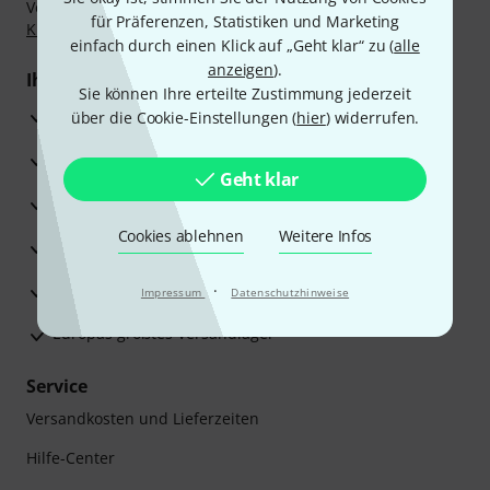
Vorkasse, PayPal, Amazon Pay,
Klarna Sofort bezahlen
,
für Präferenzen, Statistiken und Marketing
Klarna Ratenzahlung
oder Kreditkarte.
einfach durch einen Klick auf „Geht klar“ zu (
alle
anzeigen
).
Ihre Vorteile
Sie können Ihre erteilte Zustimmung jederzeit
3 Jahre Thomann Garantie
über die Cookie-Einstellungen (
hier
) widerrufen.
30 Tage Money-Back-Garantie
Geht klar
Reparaturservice
Cookies ablehnen
Weitere Infos
Beratung durch Fachexperten
Zufriedenheitsgarantie
·
Impressum
Datenschutzhinweise
Europas größtes Versandlager
Service
Versandkosten und Lieferzeiten
Hilfe-Center