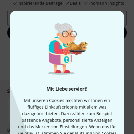
Inspirierende Beiträge
Deals
Thomann Insights
E-Mail-Adresse
*
Jetzt anmelden
Mit Klick auf „Jetzt anmelden“ stimmen Sie dem Erhalt von E-Mail-
Werbung und einer Messung des E-Mail-Nutzungsverhaltens zu. Die
Abmeldung ist jederzeit möglich. Weitere Informationen finden Sie in
unseren
Datenschutzhinweisen
.
* Pflichtfeld
Mit Liebe serviert!
Sicher einkaufen & bezahlen
Mit unseren Cookies möchten wir Ihnen ein
fluffiges Einkaufserlebnis mit allem was
dazugehört bieten. Dazu zählen zum Beispiel
passende Angebote, personalisierte Anzeigen
und das Merken von Einstellungen. Wenn das für
Bezahlen Sie vertraulich und sicher per Nachnahme,
Sie okay ist, stimmen Sie der Nutzung von Cookies