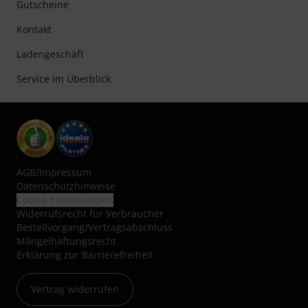
Gutscheine
Kontakt
Ladengeschäft
Service im Überblick
AGB
/
Impressum
Datenschutzhinweise
Cookie-Einstellungen
Widerrufsrecht für Verbraucher
Bestellvorgang/Vertragsabschluss
Mängelhaftungsrecht
Erklärung zur Barrierefreiheit
Vertrag widerrufen