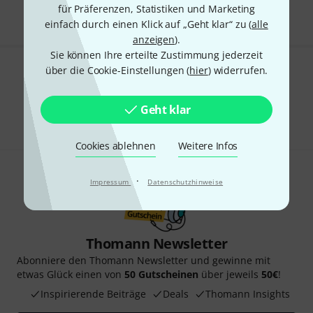
für Präferenzen, Statistiken und Marketing
einfach durch einen Klick auf „Geht klar“ zu (
alle
anzeigen
).
Sie können Ihre erteilte Zustimmung jederzeit
über die Cookie-Einstellungen (
hier
) widerrufen.
Gefällt Ihnen, was Sie sehen?
Teilen
Geht klar
Hilfe & Feedback
Cookies ablehnen
Weitere Infos
·
Impressum
Datenschutzhinweise
Thomann Newsletter
Abonniere den Thomann Newsletter und gewinne mit
etwas Glück einen von
50 Gutscheinen
über jeweils
50€
!
Inspirierende Beiträge
Deals
Thomann Insights