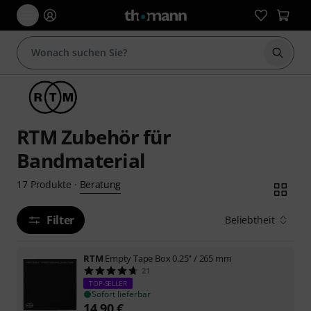
Suche 
RTM Zubehör für
Bandmaterial
Beratung
17
Produkte
·
Filter
Beliebtheit
RTM
Empty Tape Box 0.25" / 265 mm
21
TOP-SELLER
Sofort lieferbar
14,90
€