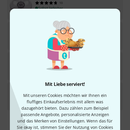
10
Sofort lieferbar
14,90
€
RTM
Leader Tape Red 1/2"
1
In 5–7 Wochen lieferbar
38
€
RTM
Leader Tape White 2"
Auf Anfrage
139
€
Mit Liebe serviert!
RTM
Leader Tape Red 2"
Mit unseren Cookies möchten wir Ihnen ein
Auf Anfrage
fluffiges Einkaufserlebnis mit allem was
139
€
dazugehört bieten. Dazu zählen zum Beispiel
passende Angebote, personalisierte Anzeigen
und das Merken von Einstellungen. Wenn das für
Kostenloser Versand ab 29 €
Sie okay ist, stimmen Sie der Nutzung von Cookies
Alle Preise inkl. MwSt.