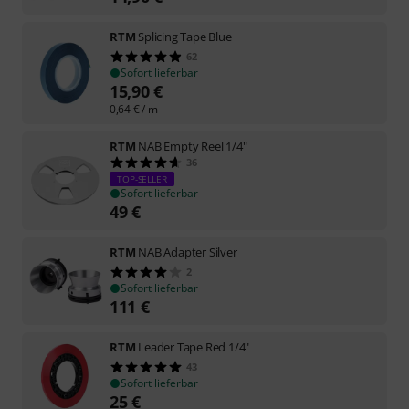
RTM
Splicing Tape Blue
62
Sofort lieferbar
15,90
€
0,64
€
/ m
RTM
NAB Empty Reel 1/4"
36
TOP-SELLER
Sofort lieferbar
49
€
RTM
NAB Adapter Silver
2
Sofort lieferbar
111
€
RTM
Leader Tape Red 1/4"
43
Sofort lieferbar
25
€