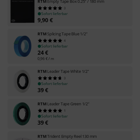
RTM
Empty Tape Box 0.25" / 180 mm
3
Sofort lieferbar
9,90
€
RTM
Splicing Tape Blue 1/2"
4
Sofort lieferbar
24
€
0,96
€
/ m
RTM
Leader Tape White 1/2"
3
Sofort lieferbar
39
€
RTM
Leader Tape Green 1/2"
1
Sofort lieferbar
39
€
RTM
Trident Empty Reel 130 mm