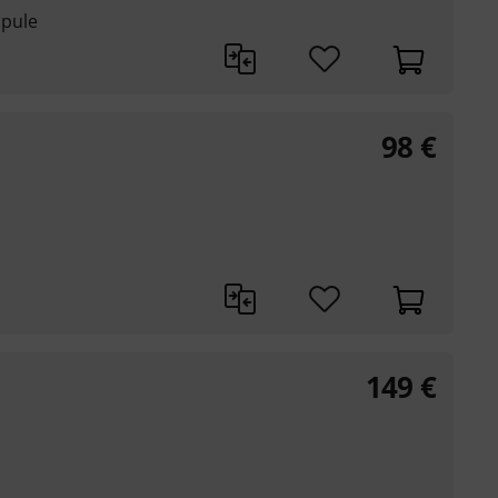
Spule
98
€
149
€