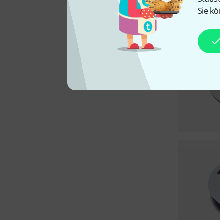
Sie kö