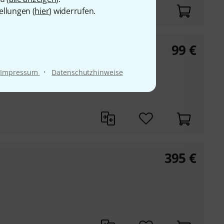
ellungen (
hier
) widerrufen.
99
€
·
Impressum
Datenschutzhinweise
395
€