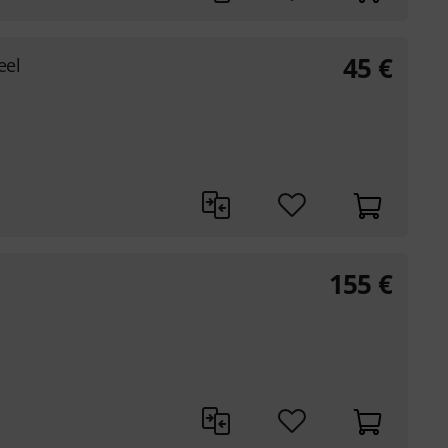
45
€
eel
155
€