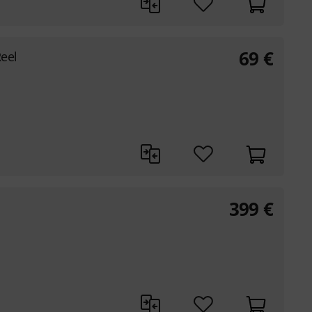
69
€
Reel
399
€