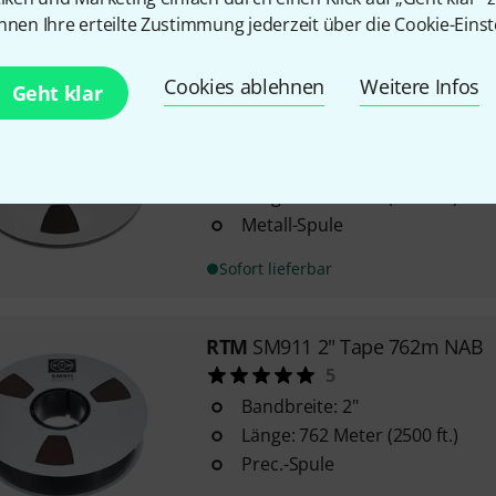
nnen Ihre erteilte Zustimmung jederzeit über die Cookie-Einst
Sofort lieferbar
Cookies ablehnen
Weitere Infos
Geht klar
RTM
SM900 1/4" 762m NAB
24
Bandbreite: 1/4"
Länge: 762 Meter (2500 ft.)
Metall-Spule
Sofort lieferbar
RTM
SM911 2" Tape 762m NAB
5
Bandbreite: 2"
Länge: 762 Meter (2500 ft.)
Prec.-Spule