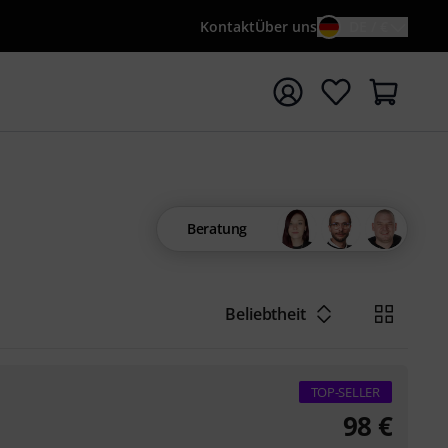
Kontakt
Über uns
DE / €
e mit Suchwort {searchTerm} starten
Beratung
Beliebtheit
TOP-SELLER
98
€