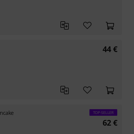
44
€
ancake
TOP-SELLER
62
€