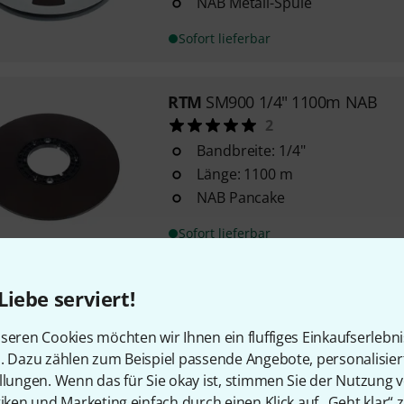
NAB Metall-Spule
Sofort lieferbar
RTM
SM900 1/4" 1100m NAB
2
Bandbreite: 1/4"
Länge: 1100 m
NAB Pancake
Sofort lieferbar
Liebe serviert!
RTM
SM911 1/4" 1100m NAB
15
seren Cookies möchten wir Ihnen ein fluffiges Einkaufserlebn
Bandbreite: 1/4"
n. Dazu zählen zum Beispiel passende Angebote, personalisie
Länge: 1100 Meter
llungen. Wenn das für Sie okay ist, stimmen Sie der Nutzung 
Wickelkern
tiken und Marketing einfach durch einen Klick auf „Geht klar“ z