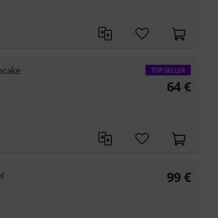
ncake
TOP-SELLER
64
€
99
€
l