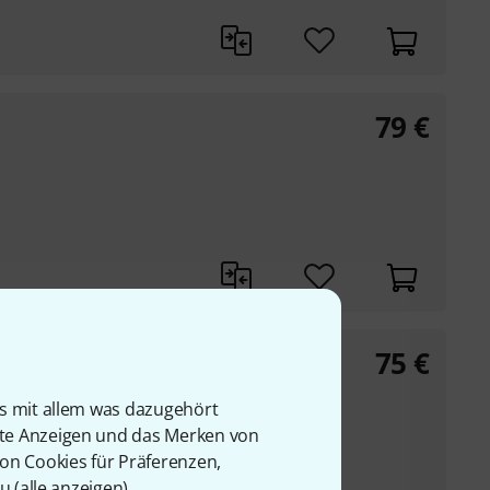
79
€
75
€
is mit allem was dazugehört
rte Anzeigen und das Merken von
von Cookies für Präferenzen,
u (
alle anzeigen
).