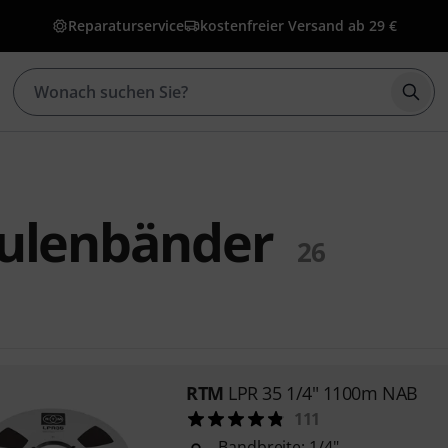
Reparaturservice
kostenfreier Versand ab 29 €
Such
ulenbänder
26
RTM
LPR 35 1/4" 1100m NAB
111
Bandbreite: 1/4"