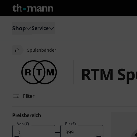
Shop
Service
Spulenbänder
RTM Sp
Filter
Preisbereich
Von (€)
Bis (€)