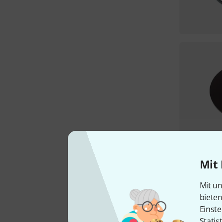
Mit 
Mit un
biete
Einste
Statis