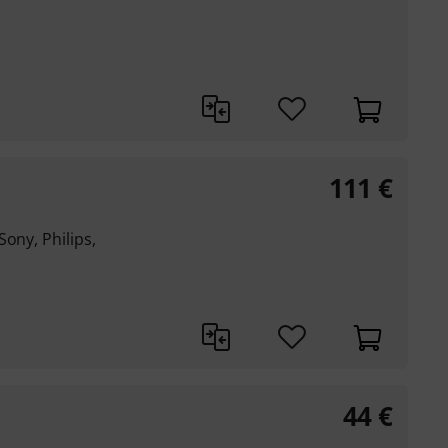
111
€
ony, Philips,
44
€