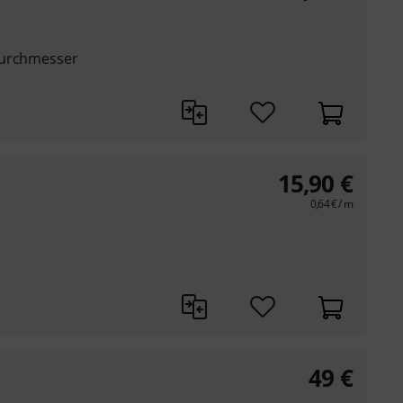
Durchmesser
15,90
€
0,64
€
/ m
49
€