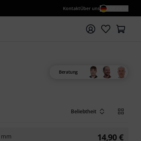
Kontakt
Über uns
DE / €
e mit Suchwort {searchTerm} starten
Beratung
Beliebtheit
14,90
€
65 mm