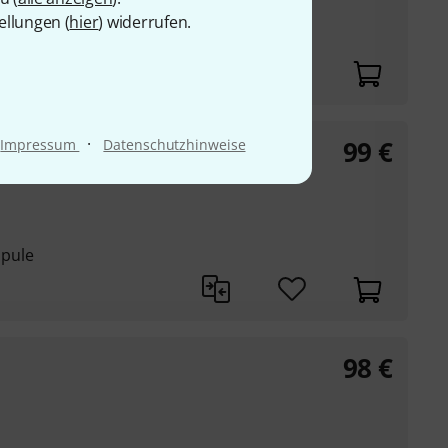
ellungen (
hier
) widerrufen.
·
99
€
Impressum
Datenschutzhinweise
l
Spule
98
€