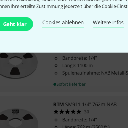
Länge: 1100 Meter
nnen Ihre erteilte Zustimmung jederzeit über die Cookie-Einst
Spulenaufnahme: NAB Kern
Cookies ablehnen
Weitere Infos
Sofort lieferbar
Geht klar
RTM
LPR 90 1/4" 1100m NAB Ree
48
Bandbreite: 1/4"
Länge: 1100 m
Spulenaufnahme: NAB Metall-
Sofort lieferbar
RTM
SM911 1/4" 762m NAB
30
Bandbreite: 1/4"
Länge: 762 m (2500 ft.)