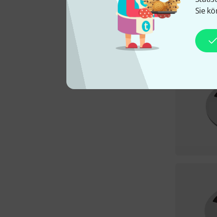
Sie kö