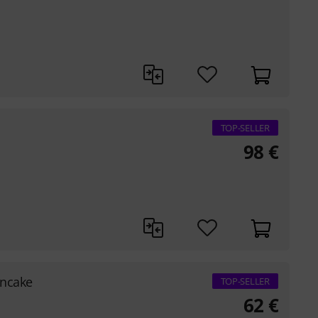
TOP-SELLER
98
€
ancake
TOP-SELLER
62
€