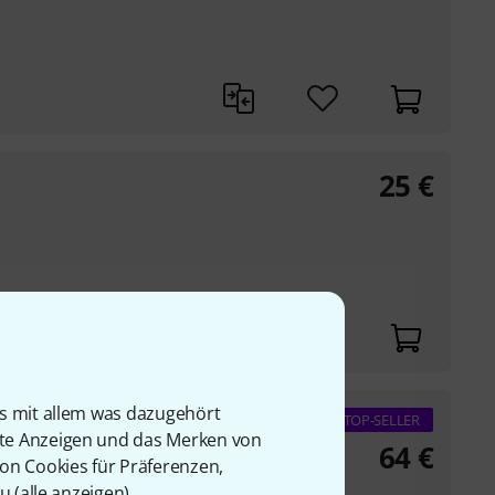
25
€
is mit allem was dazugehört
ncake
TOP-SELLER
rte Anzeigen und das Merken von
64
€
von Cookies für Präferenzen,
u (
alle anzeigen
).