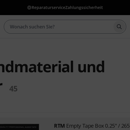
Reparaturservice
Zahlungssicherheit
Such
dmaterial und
r
45
RTM
Empty Tape Box 0.25" / 2