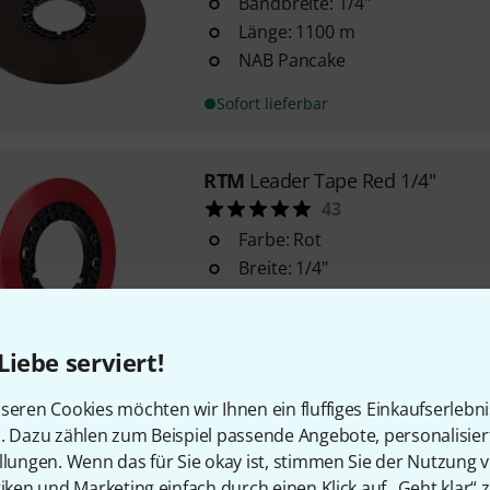
Bandbreite: 1/4"
Länge: 1100 m
NAB Pancake
Sofort lieferbar
RTM
Leader Tape Red 1/4"
43
Farbe: Rot
Breite: 1/4"
Länge: 250 m
Sofort lieferbar
Liebe serviert!
seren Cookies möchten wir Ihnen ein fluffiges Einkaufserlebn
RTM
LPR 90 1/4" 1100m NAB Pa
n. Dazu zählen zum Beispiel passende Angebote, personalisie
69
llungen. Wenn das für Sie okay ist, stimmen Sie der Nutzung 
Bandbreite: 1/4"
tiken und Marketing einfach durch einen Klick auf „Geht klar“ z