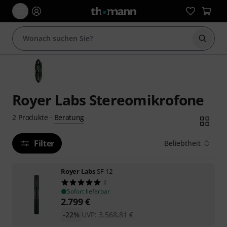
Suche 
Royer Labs Stereomikrofone
Beratung
2
Produkte
·
Filter
Beliebtheit
Royer Labs
SF-12
2
Sofort lieferbar
2.799
€
-22%
UVP:
3.568,81
€