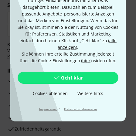
fluffiges Einkaufserlebnis mit allem was
Sicher einkaufen & bezahlen
dazugehört bieten. Dazu zählen zum Beispiel
passende Angebote, personalisierte Anzeigen
und das Merken von Einstellungen. Wenn das für
Sie okay ist, stimmen Sie der Nutzung von Cookies
für Präferenzen, Statistiken und Marketing
einfach durch einen Klick auf „Geht klar“ zu (
alle
Bezahlen Sie vertraulich und sicher per Nachnahme,
anzeigen
).
Vorkasse, PayPal, Amazon Pay,
Klarna Sofort bezahlen
,
Sie können Ihre erteilte Zustimmung jederzeit
Klarna Ratenzahlung
oder Kreditkarte.
über die Cookie-Einstellungen (
hier
) widerrufen.
Ihre Vorteile
Geht klar
3 Jahre Thomann Garantie
30 Tage Money-Back-Garantie
Cookies ablehnen
Weitere Infos
Reparaturservice
·
Impressum
Datenschutzhinweise
Beratung durch Fachexperten
Zufriedenheitsgarantie