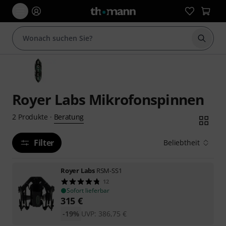
Suche 
Royer Labs Mikrofonspinnen
Beratung
2
Produkte
·
Filter
Beliebtheit
Royer Labs
RSM-SS1
12
Sofort lieferbar
315
€
-19%
UVP:
386,75
€