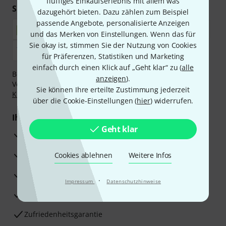
fluffiges Einkaufserlebnis mit allem was
Sicher einkaufen & bezahlen
dazugehört bieten. Dazu zählen zum Beispiel
passende Angebote, personalisierte Anzeigen
und das Merken von Einstellungen. Wenn das für
Sie okay ist, stimmen Sie der Nutzung von Cookies
für Präferenzen, Statistiken und Marketing
einfach durch einen Klick auf „Geht klar“ zu (
alle
Bezahlen Sie vertraulich und sicher per Nachnahme,
anzeigen
).
Vorkasse, PayPal, Amazon Pay,
Klarna Sofort bezahlen
,
Sie können Ihre erteilte Zustimmung jederzeit
Klarna Ratenzahlung
oder Kreditkarte.
über die Cookie-Einstellungen (
hier
) widerrufen.
Ihre Vorteile
Geht klar
3 Jahre Thomann Garantie
30 Tage Money-Back-Garantie
Cookies ablehnen
Weitere Infos
Reparaturservice
·
Impressum
Datenschutzhinweise
Beratung durch Fachexperten
Zufriedenheitsgarantie