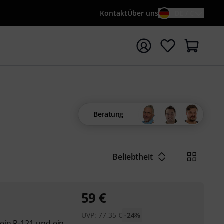
Kontakt
Über uns
DE / €
e mit Suchwort {searchTerm} starten
Beratung
Beliebtheit
59
€
UVP:
77,35
€
-24%
ein R-121 und ein