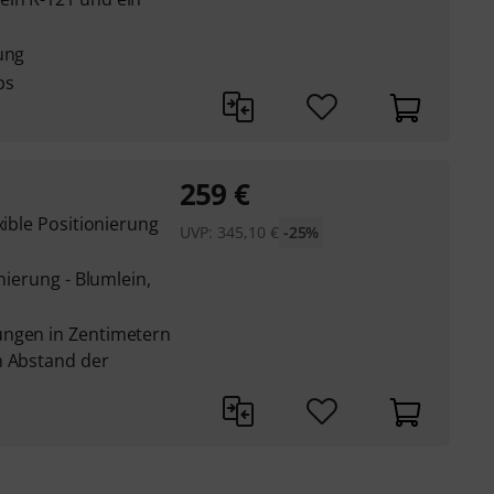
ung
ps
259
€
xible Positionierung
UVP:
345,10
€
-25%
onierung - Blumlein,
ungen in Zentimetern
n Abstand der