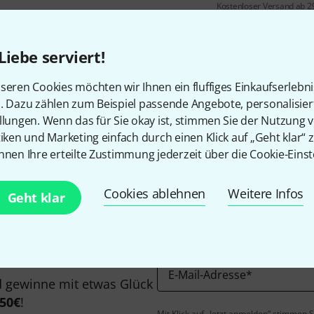
Kostenloser Versand ab 2
Alle Preise inkl. MwSt.
Liebe serviert!
seren Cookies möchten wir Ihnen ein fluffiges Einkaufserlebn
n. Dazu zählen zum Beispiel passende Angebote, personalisie
Gefällt Ihnen, was Sie sehen?
llungen. Wenn das für Sie okay ist, stimmen Sie der Nutzung 
tiken und Marketing einfach durch einen Klick auf „Geht klar“ z
nnen Ihre erteilte Zustimmung jederzeit über die Cookie-Einst
Teilen
Hilfe & Feedback
Cookies ablehnen
Weitere Infos
Geht klar
E-Mail-Adresse
*
 gewinne mit etwas Glück
50€
!
Mit Klick auf „Jetzt anmelden“ stimmen