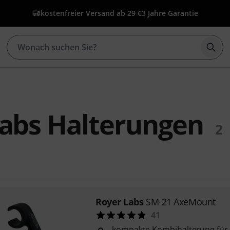
kostenfreier Versand ab 29 €
3 Jahre Garantie
Such
Labs Halterungen
2
Royer Labs
SM-21 AxeMount
41
kompakte Kombihalterung für 