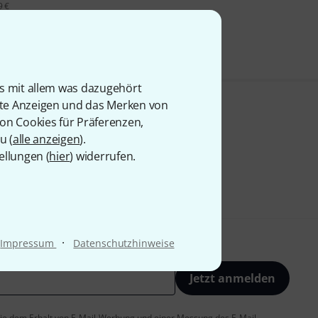
9 €
is mit allem was dazugehört
rte Anzeigen und das Merken von
von Cookies für Präferenzen,
u (
alle anzeigen
).
ellungen (
hier
) widerrufen.
·
Impressum
Datenschutzhinweise
Jetzt anmelden
 Sie dem Erhalt von E-Mail-Werbung und einer Messung des E-Mail-