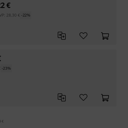
22
€
VP:
28,30
€
-22%
€
€
-23%
9 €