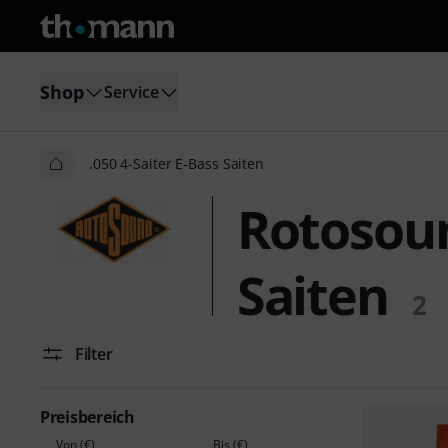
Shop
Service
.050 4-Saiter E-Bass Saiten
Rotosoun
Saiten
2
Filter
Preisbereich
Von (€)
Bis (€)