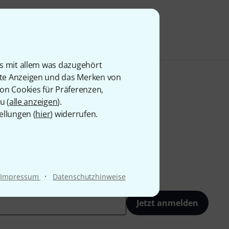
is mit allem was dazugehört
rte Anzeigen und das Merken von
von Cookies für Präferenzen,
u (
alle anzeigen
).
ellungen (
hier
) widerrufen.
·
Impressum
Datenschutzhinweise
Jetzt anmelden