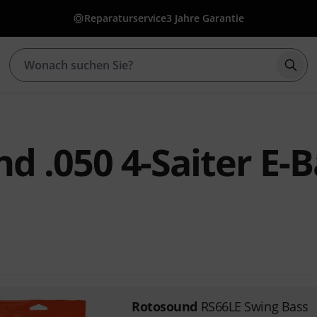
Reparaturservice
3 Jahre Garantie
Such
d .050 4-Saiter E-B
Rotosound
RS66LE Swing Bass