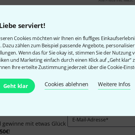
Alle Preise inkl. MwSt.
Liebe serviert!
seren Cookies möchten wir Ihnen ein fluffiges Einkaufserlebn
n. Dazu zählen zum Beispiel passende Angebote, personalisie
Gefällt Ihnen, was Sie sehen?
llungen. Wenn das für Sie okay ist, stimmen Sie der Nutzung 
tiken und Marketing einfach durch einen Klick auf „Geht klar“ z
nnen Ihre erteilte Zustimmung jederzeit über die Cookie-Einst
Teilen
Hilfe & Feedback
Cookies ablehnen
Weitere Infos
Geht klar
E-Mail-Adresse
*
 gewinne mit etwas Glück
50€
!