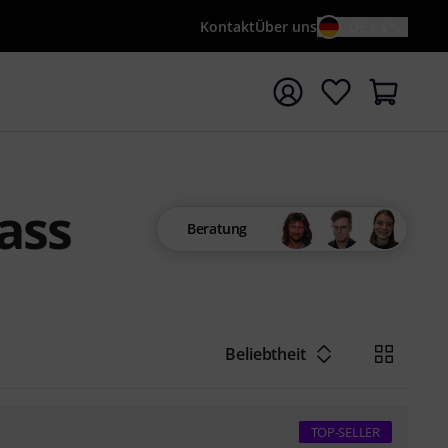
Kontakt
Über uns
DE / €
e mit Suchwort {searchTerm} starten
ass
Beratung
Beliebtheit
TOP-SELLER