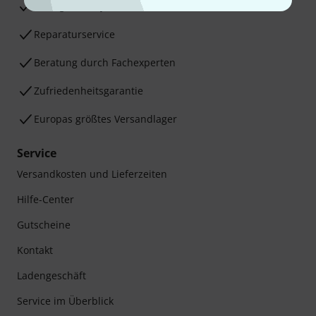
30 Tage Money-Back-Garantie
Reparaturservice
Beratung durch Fachexperten
Zufriedenheitsgarantie
Europas größtes Versandlager
Service
Versandkosten und Lieferzeiten
Hilfe-Center
Gutscheine
Kontakt
Ladengeschäft
Service im Überblick