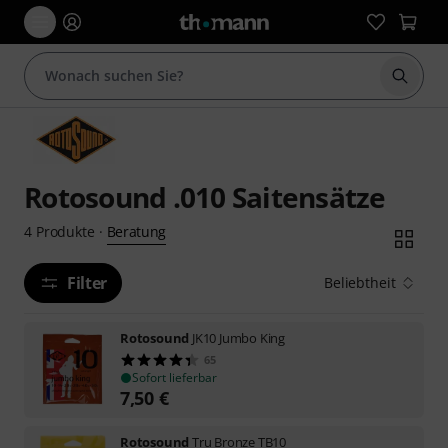
Suche 
Rotosound .010 Saitensätze
Beratung
4
Produkte
·
Filter
Beliebtheit
Rotosound
JK10 Jumbo King
65
Sofort lieferbar
7,50
€
Rotosound
Tru Bronze TB10