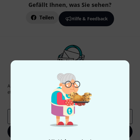
Gefällt Ihnen, was Sie sehen?
Teilen
Hilfe & Feedback
Thomann Newsletter
Abonniere den Thomann Newsletter und gewinne mit
etwas Glück einen von
50 Gutscheinen
über jeweils
50€
!
Inspirierende Beiträge
Deals
Thomann Insights
E-Mail-Adresse
*
Jetzt anmelden