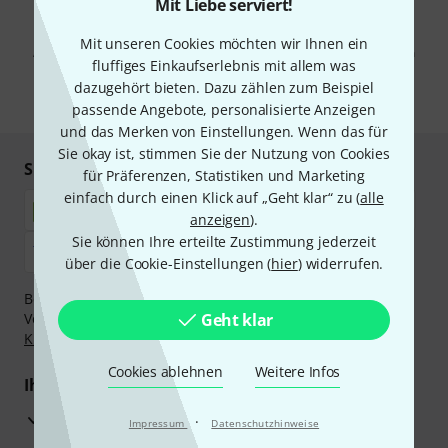
Mit Liebe serviert!
Mit Klick auf „Jetzt anmelden“ stimmen Sie dem Erhalt von E-Mail-
Werbung und einer Messung des E-Mail-Nutzungsverhaltens zu. Die
Mit unseren Cookies möchten wir Ihnen ein
Abmeldung ist jederzeit möglich. Weitere Informationen finden Sie in
fluffiges Einkaufserlebnis mit allem was
unseren
Datenschutzhinweisen
.
dazugehört bieten. Dazu zählen zum Beispiel
* Pflichtfeld
passende Angebote, personalisierte Anzeigen
und das Merken von Einstellungen. Wenn das für
Sie okay ist, stimmen Sie der Nutzung von Cookies
Sicher einkaufen & bezahlen
für Präferenzen, Statistiken und Marketing
einfach durch einen Klick auf „Geht klar“ zu (
alle
anzeigen
).
Sie können Ihre erteilte Zustimmung jederzeit
über die Cookie-Einstellungen (
hier
) widerrufen.
Bezahlen Sie vertraulich und sicher per Nachnahme,
Vorkasse, PayPal, Amazon Pay,
Geht klar
Klarna Sofort bezahlen
,
Klarna Ratenzahlung
oder Kreditkarte.
Cookies ablehnen
Weitere Infos
Ihre Vorteile
3 Jahre Thomann Garantie
·
Impressum
Datenschutzhinweise