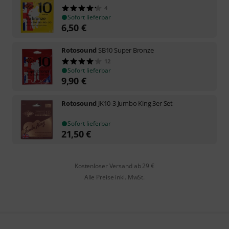
4
Sofort lieferbar
6,50
€
Rotosound
SB10 Super Bronze
12
Sofort lieferbar
9,90
€
Rotosound
JK10-3 Jumbo King 3er Set
Sofort lieferbar
21,50
€
Kostenloser Versand ab 29 €
Alle Preise inkl. MwSt.