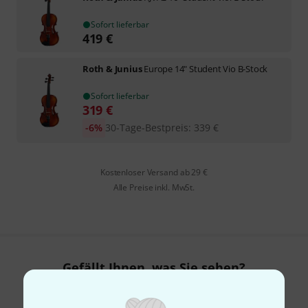
Sofort lieferbar
419
€
Roth & Junius
Europe 14" Student Vio B-Stock
Sofort lieferbar
319
€
-6%
30-Tage-Bestpreis
:
339
€
Kostenloser Versand ab 29 €
Alle Preise inkl. MwSt.
Gefällt Ihnen, was Sie sehen?
Teilen
Hilfe & Feedback