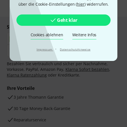
über die Cookie-Einstellungen (
hier
) widerrufen.
* Pflichtfeld
Geht klar
Sicher einkaufen & bezahlen
Cookies ablehnen
Weitere Infos
·
Impressum
Datenschutzhinweise
Bezahlen Sie vertraulich und sicher per Nachnahme,
Vorkasse, PayPal, Amazon Pay,
Klarna Sofort bezahlen
,
Klarna Ratenzahlung
oder Kreditkarte.
Ihre Vorteile
3 Jahre Thomann Garantie
30 Tage Money-Back-Garantie
Reparaturservice