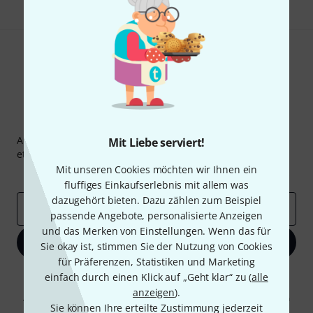
Thomann Newsletter
Abonniere den Thomann Newsletter und gewinne mit
Mit Liebe serviert!
etwas Glück einen von
50 Gutscheinen
über jeweils
50€
!
Mit unseren Cookies möchten wir Ihnen ein
Inspirierende Beiträge
Deals
Thomann Insights
fluffiges Einkaufserlebnis mit allem was
dazugehört bieten. Dazu zählen zum Beispiel
E-Mail-Adresse
*
passende Angebote, personalisierte Anzeigen
und das Merken von Einstellungen. Wenn das für
Jetzt anmelden
Sie okay ist, stimmen Sie der Nutzung von Cookies
für Präferenzen, Statistiken und Marketing
Mit Klick auf „Jetzt anmelden“ stimmen Sie dem Erhalt von E-Mail-
einfach durch einen Klick auf „Geht klar“ zu (
alle
Werbung und einer Messung des E-Mail-Nutzungsverhaltens zu. Die
anzeigen
).
Abmeldung ist jederzeit möglich. Weitere Informationen finden Sie in
Sie können Ihre erteilte Zustimmung jederzeit
unseren
Datenschutzhinweisen
.