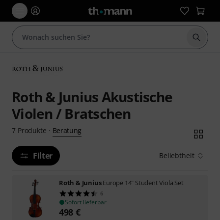
Suche 
Roth & Junius Akustische
Violen / Bratschen
Beratung
7
Produkte
·
Filter
Beliebtheit
Roth & Junius
Europe 14" Student Viola Set
6
Sofort lieferbar
498
€