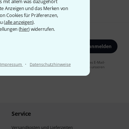
is mit allem was dazugehört
rte Anzeigen und das Merken von
von Cookies für Präferenzen,
u (
alle anzeigen
).
ellungen (
hier
) widerrufen.
Jetzt anmelden
 Sie dem Erhalt von E-Mail-Werbung und einer Messung des E-Mail-
·
Impressum
Datenschutzhinweise
t jederzeit möglich. Weitere Informationen finden Sie in unseren
Service
Versandkosten und Lieferzeiten