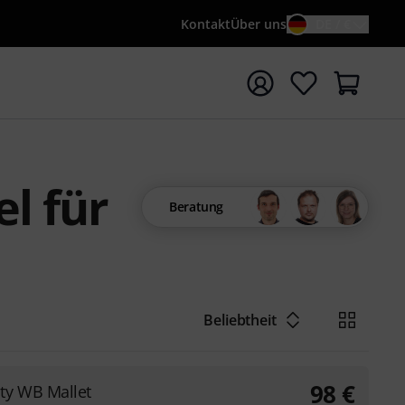
Kontakt
Über uns
DE / €
e mit Suchwort {searchTerm} starten
l für
Beratung
Beliebtheit
98
€
ty WB Mallet