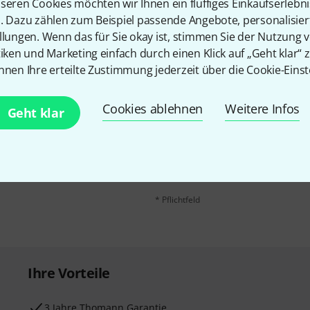
seren Cookies möchten wir Ihnen ein fluffiges Einkaufserlebn
n. Dazu zählen zum Beispiel passende Angebote, personalisie
llungen. Wenn das für Sie okay ist, stimmen Sie der Nutzung 
tiken und Marketing einfach durch einen Klick auf „Geht klar“ z
nnen Ihre erteilte Zustimmung jederzeit über die Cookie-Einst
Cookies ablehnen
Weitere Infos
E-Mail-Adresse
*
Geht klar
 gewinne mit etwas Glück
50€
!
Mit Klick auf „Jetzt anmelden“ stimmen
Nutzungsverhaltens zu. Die Abmeldung is
Datenschutzhinweisen
.
* Pflichtfeld
Ihre Vorteile
3 Jahre Thomann Garantie