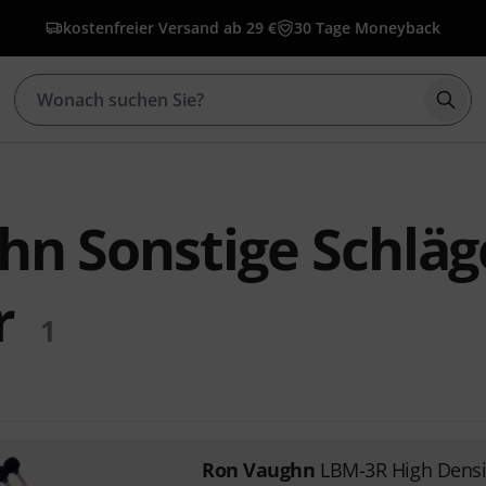
kostenfreier Versand ab 29 €
30 Tage Moneyback
Such
n Sonstige Schläge
r
1
Ron Vaughn
LBM-3R High Densi