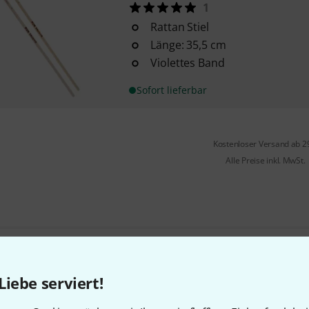
1
Rattan Stiel
Länge: 35,5 cm
Violettes Band
Sofort lieferbar
Kostenloser Versand ab 2
Alle Preise inkl. MwSt.
Gefällt Ihnen, was Sie sehen?
Liebe serviert!
Teilen
Hilfe & Feedback