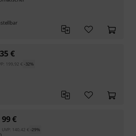
stellbar
35
€
VP:
199,92
€
-32%
99
€
UVP:
140,42
€
-29%
n