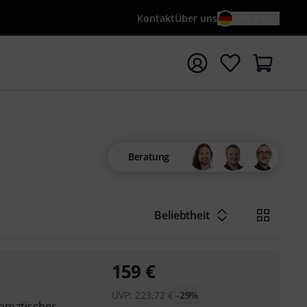
Kontakt
Über uns
DE / €
e mit Suchwort {searchTerm} starten
Beratung
Beliebtheit
159
€
UVP:
223,72
€
-29%
tomatischer