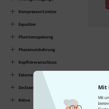
Kompressor/Limiter
Equalizer
Phantomspeisung
Phasenumkehrung
Kopfhöreranschluss
Externer Effektweg
Mit 
De-Esser
Mit un
Röhre
biete