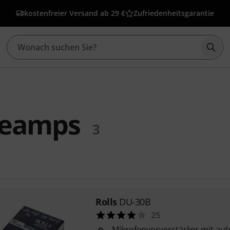
kostenfreier Versand ab 29 €
Zufriedenheitsgarantie
Such
reamps
3
Rolls
DU-30B
25
Mikrofonvorverstärker mit au