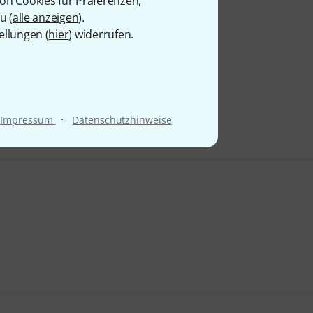
von Cookies für Präferenzen,
u (
alle anzeigen
).
ellungen (
hier
) widerrufen.
·
Impressum
Datenschutzhinweise