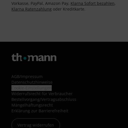
Vorkasse, PayPal, Amazon Pay,
Klarna Sofort bezahlen
,
Klarna Ratenzahlung
oder Kreditkarte.
AGB
/
Impressum
Datenschutzhinweise
Cookie-Einstellungen
Widerrufsrecht für Verbraucher
Bestellvorgang/Vertragsabschluss
Mängelhaftungsrecht
Erklärung zur Barrierefreiheit
Vertrag widerrufen