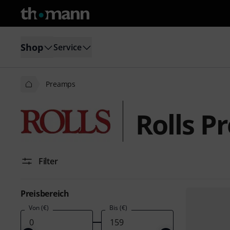
Shop
Service
Preamps
Rolls P
Filter
Preisbereich
Von (€)
Bis (€)