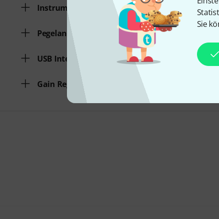
Einste
Instrumenten Eingang
Statis
Sie kö
Pegelanzeige
USB Interface
Gain Regelung