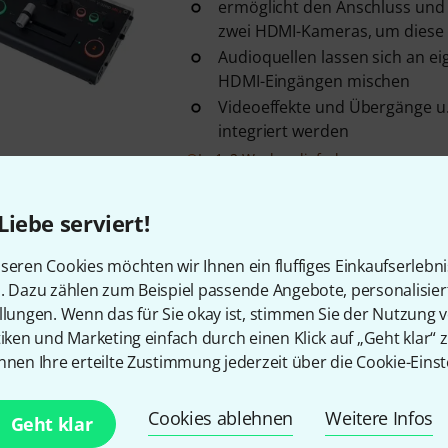
ermöglicht den Anschluss und
zwei HDMI-Kameras, um diese i
Audioquellen lassen sich an e
HDMI-Eingängen mischen
Videoeffekte und Übergänge u
integriert werden
In 1–2 Wochen lieferbar
Liebe serviert!
Roland
V-1HD
34
seren Cookies möchten wir Ihnen ein fluffiges Einkaufserlebn
transportabel und simpel
n. Dazu zählen zum Beispiel passende Angebote, personalisie
mit 4 Anschlussmöglichkeiten
llungen. Wenn das für Sie okay ist, stimmen Sie der Nutzung 
Audio/Video-Quellen mit bis z
tiken und Marketing einfach durch einen Klick auf „Geht klar“ z
Compositing-Effekte und Vide
nnen Ihre erteilte Zustimmung jederzeit über die Cookie-Einst
Sofort lieferbar
Cookies ablehnen
Weitere Infos
Geht klar