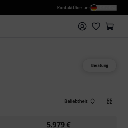
Kontakt
Über uns
DE / €
e mit Suchwort {searchTerm} starten
Beratung
Beliebtheit
5.979
€