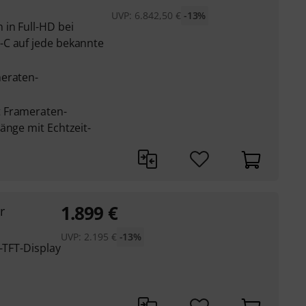
UVP:
6.842,50
€
-13%
 in Full-HD bei
-C auf jede bekannte
meraten-
 Frameraten-
änge mit Echtzeit-
1.899
€
r
UVP:
2.195
€
-13%
-TFT-Display