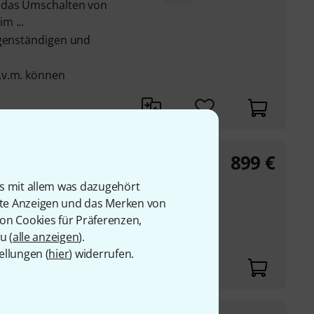
 das Umschalten von
m ...
igenständigen und
.v.m. können
899
€
is mit allem was dazugehört
rte Anzeigen und das Merken von
 von HDMI
von Cookies für Präferenzen,
u 1080p
u (
alle anzeigen
).
o-Umschaltoptionen
ellungen (
hier
) widerrufen.