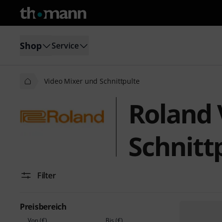
Shop
Service
Video Mixer und Schnittpulte
Roland 
Schnitt
Filter
Preisbereich
Von (€)
Bis (€)