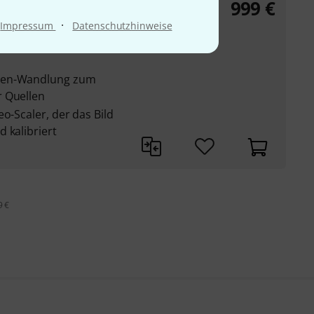
999
€
·
Impressum
Datenschutzhinweise
-Ausgängen und 14-
aten-Wandlung zum
r Quellen
o-Scaler, der das Bild
 kalibriert
9 €