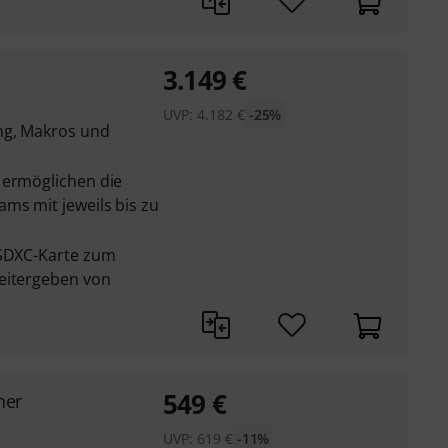
3.149
€
UVP:
4.182
€
-25%
ng, Makros und
 ermöglichen die
ms mit jeweils bis zu
 SDXC-Karte zum
eitergeben von
549
€
her
UVP:
619
€
-11%