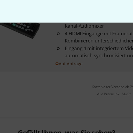
Roland
V-1HD+
3
mit 4 HDMI-Eingängen, 2 HDMI
Kanal-Audiomixer
4 HDMI-Eingänge mit Framer
Kombinieren unterschiedliche
Eingang 4 mit integriertem Vide
automatisch synchronisiert und
Auf Anfrage
Kostenloser Versand ab 2
Alle Preise inkl. MwSt.
Gefällt Ihnen, was Sie sehen?