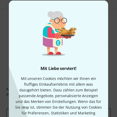
Gefällt Ihnen, was Sie sehen?
Teilen
Hilfe & Feedback
Mit Liebe serviert!
Mit unseren Cookies möchten wir Ihnen ein
Thomann Newsletter
fluffiges Einkaufserlebnis mit allem was
Abonniere den Thomann Newsletter und gewinne mit
dazugehört bieten. Dazu zählen zum Beispiel
etwas Glück einen von
50 Gutscheinen
über jeweils
50€
!
passende Angebote, personalisierte Anzeigen
Inspirierende Beiträge
und das Merken von Einstellungen. Wenn das für
Deals
Thomann Insights
Sie okay ist, stimmen Sie der Nutzung von Cookies
für Präferenzen, Statistiken und Marketing
E-Mail-Adresse
*