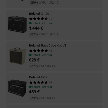
-26%
UVP:
1.024
€
Roland
JC-120
19
Sofort lieferbar
1.444
€
-27%
UVP:
1.974
€
Roland
Blues Cube Hot VB
41
Sofort lieferbar
628
€
-27%
UVP:
859
€
Roland
JC-22
53
Sofort lieferbar
489
€
-29%
UVP:
689
€