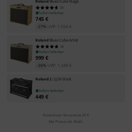
Roland
Blues Cube Stage
35
Sofort lieferbar
745
€
-27%
UVP:
1.024
€
Roland
Blues Cube Artist
38
Sofort lieferbar
999
€
-26%
UVP:
1.349
€
Roland
JC-22 B-Stock
Sofort lieferbar
449
€
Kostenloser Versand ab 29 €
Alle Preise inkl. MwSt.