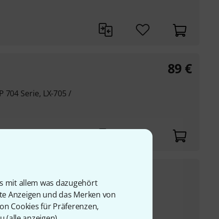
89
€
 704 Serie, LX-705 /
1.599
€
is mit allem was dazugehört
UVP:
2.124
€
-25%
rte Anzeigen und das Merken von
n
von Cookies für Präferenzen,
nöpfe
u (
alle anzeigen
).