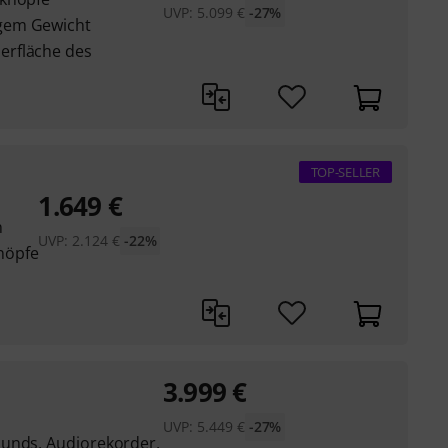
UVP:
5.099
€
-27%
gem Gewicht
erfläche des
TOP-SELLER
1.649
€
n
UVP:
2.124
€
-22%
nöpfe
3.999
€
UVP:
5.449
€
-27%
ounds, Audiorekorder,