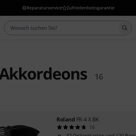
Reparaturservice
Zufriedenheitsgarantie
Such
 Akkordeons
16
Roland
FR-4 X BK
16
37 Diskanttasten und 120 Bas