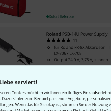
Sofort lieferbar
Roland
PSB-14U Power Supply
11
für Roland FR-8X Akkordeon, HP
LX-706 / LX-708
Output 24,0 V, 3,75 A, + innen
Sofort lieferbar
Liebe serviert!
Roland
FR-1X R
seren Cookies möchten wir Ihnen ein fluffiges Einkaufserlebn
9
n. Dazu zählen zum Beispiel passende Angebote, personalisie
26 anschlagdynamische Taste
llungen. Wenn das für Sie okay ist, stimmen Sie der Nutzung 
72 anschlagdynamische Bassk
tiken und Marketing einfach durch einen Klick auf „Geht klar“ z