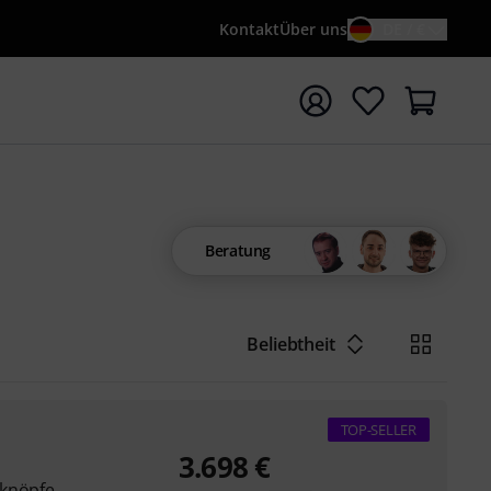
Kontakt
Über uns
DE / €
e mit Suchwort {searchTerm} starten
Beratung
Beliebtheit
TOP-SELLER
3.698
€
sknöpfe