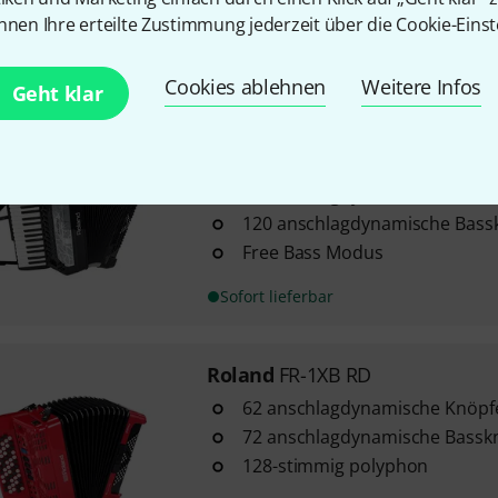
128 stimmig polyphon
nnen Ihre erteilte Zustimmung jederzeit über die Cookie-Einst
Sofort lieferbar
Cookies ablehnen
Weitere Infos
Geht klar
Roland
FR-8 X BK
3
41 anschlagdynamische Tasten
120 anschlagdynamische Bass
Free Bass Modus
Sofort lieferbar
Roland
FR-1XB RD
62 anschlagdynamische Knöpf
72 anschlagdynamische Bassk
128-stimmig polyphon