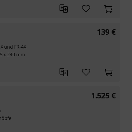
139
€
 X und FR-4X
515 x 240 mm
1.525
€
n
nöpfe