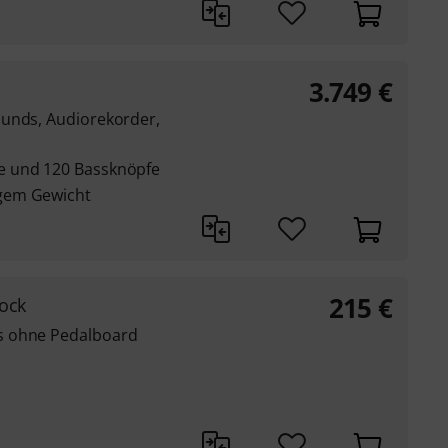
3.749
€
ounds, Audiorekorder,
e und 120 Bassknöpfe
gem Gewicht
215
€
tock
s ohne Pedalboard