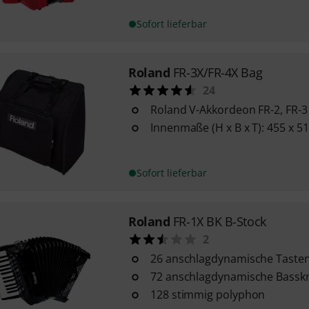
Sofort lieferbar
Roland
FR-3X/FR-4X Bag
24
Roland V-Akkordeon FR-2, FR-3
Innenmaße (H x B x T): 455 x 
Sofort lieferbar
Roland
FR-1X BK B-Stock
2
26 anschlagdynamische Taste
72 anschlagdynamische Bassk
128 stimmig polyphon