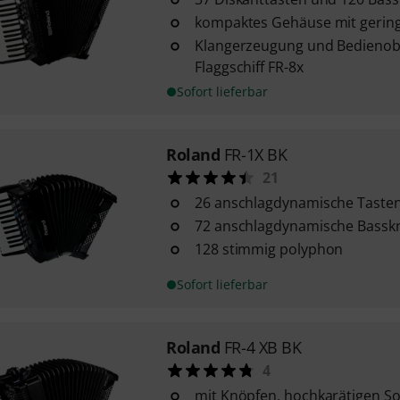
kompaktes Gehäuse mit gerin
Klangerzeugung und Bedienob
Flaggschiff FR-8x
Sofort lieferbar
Roland
FR-1X BK
21
26 anschlagdynamische Taste
72 anschlagdynamische Bassk
128 stimmig polyphon
Sofort lieferbar
Roland
FR-4 XB BK
4
mit Knöpfen, hochkarätigen S