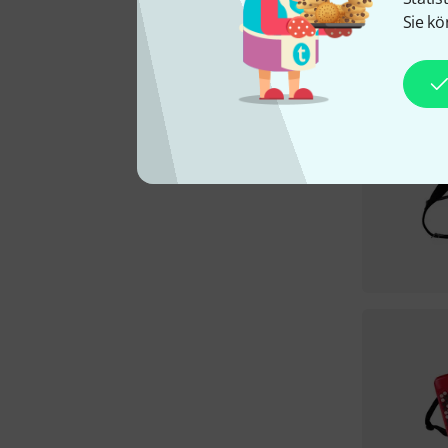
Sie kö