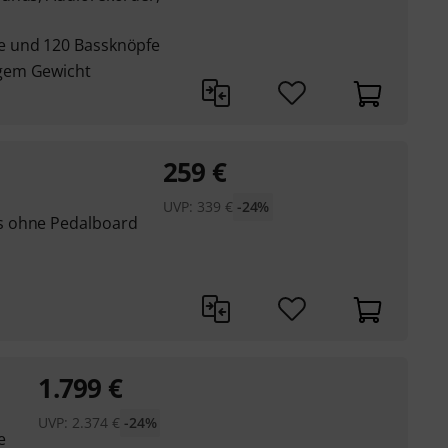
e und 120 Bassknöpfe
gem Gewicht
259
€
UVP:
339
€
-24%
s ohne Pedalboard
1.799
€
UVP:
2.374
€
-24%
e