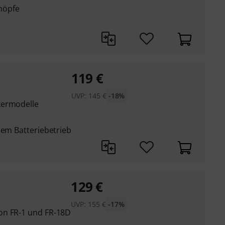
nöpfe
119
€
UVP:
145
€
-18%
kermodelle
lem Batteriebetrieb
129
€
UVP:
155
€
-17%
on FR-1 und FR-18D