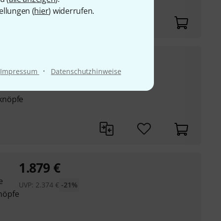
ellungen (
hier
) widerrufen.
5.598
€
·
Impressum
Datenschutzhinweise
UVP:
7.599
€
-26%
 mit Aftertouch
knöpfe
1.879
€
e
UVP:
2.374
€
-21%
nöpfe