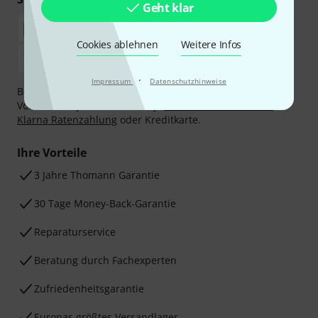
Geht klar
Cookies ablehnen
Weitere Infos
·
Impressum
Datenschutzhinweise
Bezahlen Sie vertraulich und sicher per Nachnahme,
Vorkasse, PayPal, Amazon Pay,
Klarna Sofort bezahlen
,
Klarna Ratenzahlung
oder Kreditkarte.
Ihre Vorteile
3 Jahre Thomann Garantie
30 Tage Money-Back-Garantie
Reparaturservice
Beratung durch Fachexperten
Zufriedenheitsgarantie
Europas größtes Versandlager