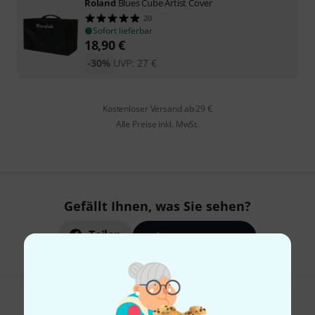
Roland
Blues Cube Artist Cover
20
Sofort lieferbar
18,90
€
-30%
UVP:
27
€
Kostenloser Versand ab 29 €
Alle Preise inkl. MwSt.
Gefällt Ihnen, was Sie sehen?
Teilen
Hilfe & Feedback