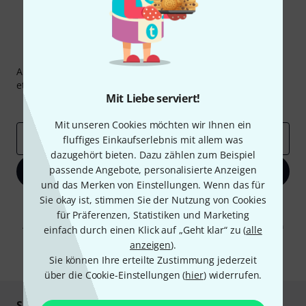
Thomann Newsletter
Abonniere den Thomann Newsletter und gewinne mit
etwas Glück einen von
50 Gutscheinen
über jeweils
50€
!
Mit Liebe serviert!
Inspirierende Beiträge
Deals
Thomann Insights
Mit unseren Cookies möchten wir Ihnen ein
E-Mail-Adresse
*
fluffiges Einkaufserlebnis mit allem was
dazugehört bieten. Dazu zählen zum Beispiel
passende Angebote, personalisierte Anzeigen
Jetzt anmelden
und das Merken von Einstellungen. Wenn das für
Sie okay ist, stimmen Sie der Nutzung von Cookies
Mit Klick auf „Jetzt anmelden“ stimmen Sie dem Erhalt von E-Mail-
für Präferenzen, Statistiken und Marketing
Werbung und einer Messung des E-Mail-Nutzungsverhaltens zu. Die
Abmeldung ist jederzeit möglich. Weitere Informationen finden Sie in
einfach durch einen Klick auf „Geht klar“ zu (
alle
unseren
Datenschutzhinweisen
.
anzeigen
).
* Pflichtfeld
Sie können Ihre erteilte Zustimmung jederzeit
über die Cookie-Einstellungen (
hier
) widerrufen.
Sicher einkaufen & bezahlen