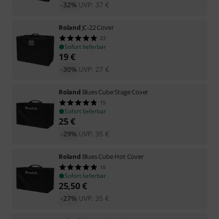
-32%
UVP:
37
€
Roland
JC-22 Cover
23
Sofort lieferbar
19
€
-30%
UVP:
27
€
Roland
Blues Cube Stage Cover
15
Sofort lieferbar
25
€
-29%
UVP:
35
€
Roland
Blues Cube Hot Cover
16
Sofort lieferbar
25,50
€
-27%
UVP:
35
€