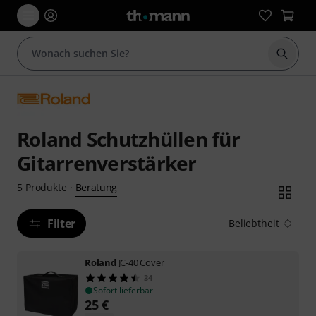
Suche 
Roland Schutzhüllen für
Gitarrenverstärker
Beratung
5
Produkte
·
Filter
Beliebtheit
Roland
JC-40 Cover
34
Sofort lieferbar
25
€