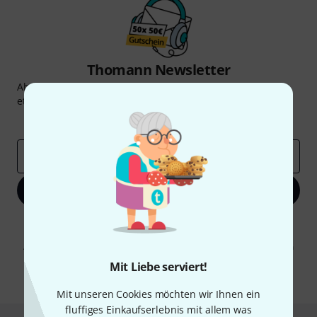
Thomann Newsletter
Abonniere den Thomann Newsletter und gewinne mit
etwas Glück einen von
50 Gutscheinen
über jeweils
50€
!
Inspirierende Beiträge
Deals
Thomann Insights
E-Mail-Adresse
*
Jetzt anmelden
Mit Klick auf „Jetzt anmelden“ stimmen Sie dem Erhalt von E-Mail-
Werbung und einer Messung des E-Mail-Nutzungsverhaltens zu. Die
Abmeldung ist jederzeit möglich. Weitere Informationen finden Sie in
unseren
Datenschutzhinweisen
.
Mit Liebe serviert!
* Pflichtfeld
Mit unseren Cookies möchten wir Ihnen ein
fluffiges Einkaufserlebnis mit allem was