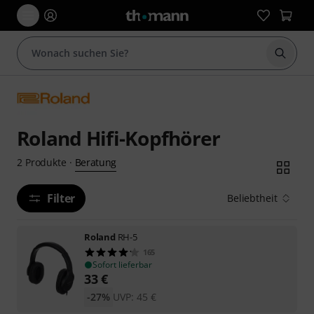
Suche 
Roland Hifi-Kopfhörer
Beratung
2
Produkte
·
Filter
Beliebtheit
Roland
RH-5
165
Sofort lieferbar
33
€
-27%
UVP:
45
€