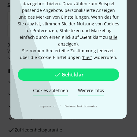
dazugehört bieten. Dazu zählen zum Beispiel
Sicher einkaufen & bezahlen
passende Angebote, personalisierte Anzeigen
und das Merken von Einstellungen. Wenn das für
Sie okay ist, stimmen Sie der Nutzung von Cookies
für Präferenzen, Statistiken und Marketing
einfach durch einen Klick auf „Geht klar“ zu (
alle
anzeigen
).
Bezahlen Sie vertraulich und sicher per Nachnahme,
Sie können Ihre erteilte Zustimmung jederzeit
Vorkasse, PayPal, Amazon Pay,
Klarna Sofort bezahlen
,
Klarna Ratenzahlung
oder Kreditkarte.
über die Cookie-Einstellungen (
hier
) widerrufen.
Ihre Vorteile
Geht klar
3 Jahre Thomann Garantie
Cookies ablehnen
Weitere Infos
30 Tage Money-Back-Garantie
Reparaturservice
·
Impressum
Datenschutzhinweise
Beratung durch Fachexperten
Zufriedenheitsgarantie