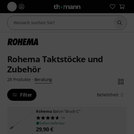
Suche 
Rohema Taktstöcke und
Zubehör
Beratung
28
Produkte
·
Filter
Beliebtheit
Rohema
Baton "Bruch C"
14
Sofort lieferbar
29,90
€