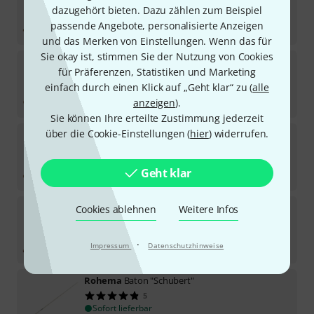
6
dazugehört bieten. Dazu zählen zum Beispiel
Sofort lieferbar
passende Angebote, personalisierte Anzeigen
15,90
€
und das Merken von Einstellungen. Wenn das für
Sie okay ist, stimmen Sie der Nutzung von Cookies
Rohema
Baton "Purcell"
für Präferenzen, Statistiken und Marketing
3
einfach durch einen Klick auf „Geht klar“ zu (
alle
Sofort lieferbar
17,90
€
anzeigen
).
Sie können Ihre erteilte Zustimmung jederzeit
über die Cookie-Einstellungen (
hier
) widerrufen.
Rohema
Baton "Chopin"
3
Sofort lieferbar
Geht klar
15,90
€
Rohema
Baton "Weber"
Cookies ablehnen
Weitere Infos
3
Sofort lieferbar
·
Impressum
Datenschutzhinweise
19,90
€
Rohema
Baton "Schubert"
5
Sofort lieferbar