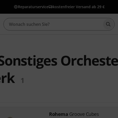
Reparaturservice
kostenfreier Versand ab 29 €
Such
onstiges Orcheste
rk
1
Rohema
Groove Cubes