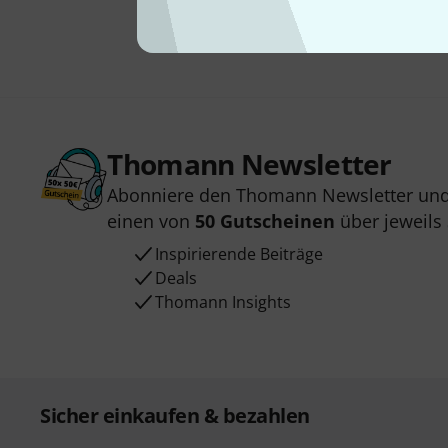
Thomann Newsletter
Abonniere den Thomann Newsletter und
einen von
50 Gutscheinen
über jeweils
Inspirierende Beiträge
Deals
Thomann Insights
Sicher einkaufen & bezahlen