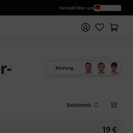
Kontakt
Über uns
DE / €
e mit Suchwort {searchTerm} starten
r-
Beratung
Beliebtheit
19
€