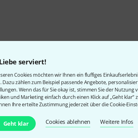
Liebe serviert!
seren Cookies möchten wir Ihnen ein fluffiges Einkaufserlebn
n. Dazu zählen zum Beispiel passende Angebote, personalisie
llungen. Wenn das für Sie okay ist, stimmen Sie der Nutzung 
tiken und Marketing einfach durch einen Klick auf „Geht klar“ z
nnen Ihre erteilte Zustimmung jederzeit über die Cookie-Einst
Cookies ablehnen
Weitere Infos
Gefällt Ihnen, was Sie sehen?
Geht klar