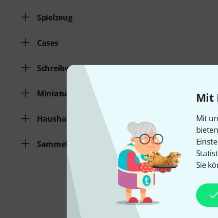
Spielzeug
Cases
Schreibwaren
Miniatur-Instrumente
Mit 
Mit un
Haushalt
biete
Einste
Sammelfiguren
Statis
Sie kö