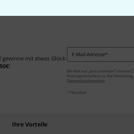
Teilen
Hilfe & Feedback
E-Mail-Adresse
*
 gewinne mit etwas Glück
50€
!
Mit Klick auf „Jetzt anmelden“ stimmen
Nutzungsverhaltens zu. Die Abmeldung is
Datenschutzhinweisen
.
* Pflichtfeld
Ihre Vorteile