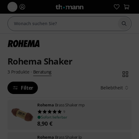
Suche 
Rohema Shaker
Beratung
3
Produkte
·
Filter
Beliebtheit
Rohema
Brass Shaker mp
9
Sofort lieferbar
8,90
€
Rohema
Brass Shaker lp