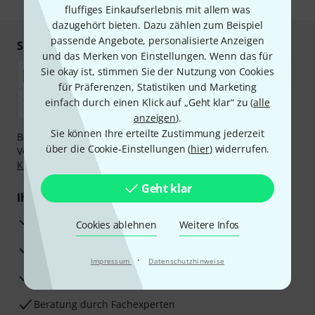
fluffiges Einkaufserlebnis mit allem was
dazugehört bieten. Dazu zählen zum Beispiel
passende Angebote, personalisierte Anzeigen
Sicher einkaufen & bezahlen
und das Merken von Einstellungen. Wenn das für
Sie okay ist, stimmen Sie der Nutzung von Cookies
für Präferenzen, Statistiken und Marketing
einfach durch einen Klick auf „Geht klar“ zu (
alle
anzeigen
).
Sie können Ihre erteilte Zustimmung jederzeit
Bezahlen Sie vertraulich und sicher per Nachnahme,
über die Cookie-Einstellungen (
hier
) widerrufen.
Vorkasse, PayPal, Amazon Pay,
Klarna Sofort bezahlen
,
Klarna Ratenzahlung
oder Kreditkarte.
Geht klar
Ihre Vorteile
3 Jahre Thomann Garantie
Cookies ablehnen
Weitere Infos
30 Tage Money-Back-Garantie
·
Impressum
Datenschutzhinweise
Reparaturservice
Beratung durch Fachexperten