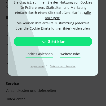
Vorkasse, PayPal, Amazon Pay,
Klarna Sofort bezahlen
,
Sie okay ist, stimmen Sie der Nutzung von Cookies
Klarna Ratenzahlung
oder Kreditkarte.
für Präferenzen, Statistiken und Marketing
einfach durch einen Klick auf „Geht klar“ zu (
alle
Ihre Vorteile
anzeigen
).
Sie können Ihre erteilte Zustimmung jederzeit
3 Jahre Thomann Garantie
über die Cookie-Einstellungen (
hier
) widerrufen.
30 Tage Money-Back-Garantie
Geht klar
Reparaturservice
Beratung durch Fachexperten
Cookies ablehnen
Weitere Infos
Zufriedenheitsgarantie
·
Impressum
Datenschutzhinweise
Europas größtes Versandlager
Service
Versandkosten und Lieferzeiten
Hilfe-Center