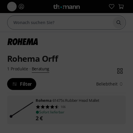
Suche 
Rohema Orff
Beratung
1
Produkte
·
Filter
Beliebtheit
Rohema
61475s Rubber Head Mallet
106
Sofort lieferbar
2
€