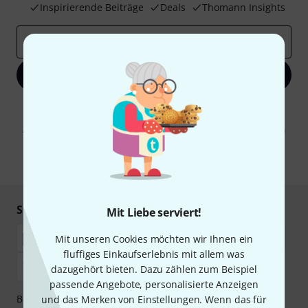
Inspirierende Beiträge
Deals
Thomann Insights
E-Mail-Adresse
*
Jetzt anmelden
Mit Klick auf „Jetzt anmelden“ stimmen Sie dem Erhalt von E-Mail-
Werbung und einer Messung des E-Mail-Nutzungsverhaltens zu. Die
Abmeldung ist jederzeit möglich. Weitere Informationen finden Sie in
unseren
Datenschutzhinweisen
.
* Pflichtfeld
Sicher einkaufen & bezahlen
Mit Liebe serviert!
Mit unseren Cookies möchten wir Ihnen ein
fluffiges Einkaufserlebnis mit allem was
dazugehört bieten. Dazu zählen zum Beispiel
passende Angebote, personalisierte Anzeigen
Bezahlen Sie vertraulich und sicher per Nachnahme,
und das Merken von Einstellungen. Wenn das für