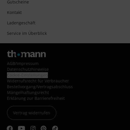
Gutscheine
Kontakt
Ladengeschäft
Service im Überblick
AGB
/
Impressum
Datenschutzhinweise
Cookie-Einstellungen
Widerrufsrecht für Verbraucher
Bestellvorgang/Vertragsabschluss
Mängelhaftungsrecht
Erklärung zur Barrierefreiheit
Vertrag widerrufen