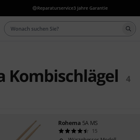
Reparaturservice
3 Jahre Garantie
Such
 Kombischlägel
4
Rohema
5A MS
15
Würzebesser Modell