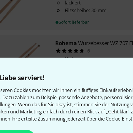
lackiert
Filzscheibe: 30 mm
Sofort lieferbar
Rohema
Würzebesser WZ 707 F
6
Hickory
lackiert
Filzkugel: 15 mm
Liebe serviert!
Sofort lieferbar
seren Cookies möchten wir Ihnen ein fluffiges Einkaufserlebn
n. Dazu zählen zum Beispiel passende Angebote, personalisie
llungen. Wenn das für Sie okay ist, stimmen Sie der Nutzung 
Kostenloser Versand ab 2
tiken und Marketing einfach durch einen Klick auf „Geht klar“ z
Alle Preise inkl. MwSt.
nnen Ihre erteilte Zustimmung jederzeit über die Cookie-Einst