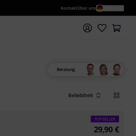
Kontakt
Über uns
DE / €
e mit Suchwort {searchTerm} starten
Beratung
Beliebtheit
TOP-SELLER
29,90
€