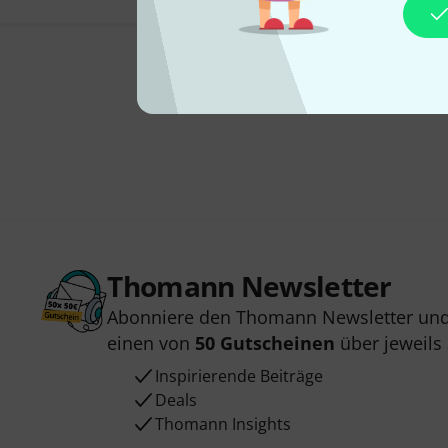
Thomann Newsletter
Abonniere den Thomann Newsletter und
einen von
50 Gutscheinen
über jeweils
Inspirierende Beiträge
Deals
Thomann Insights