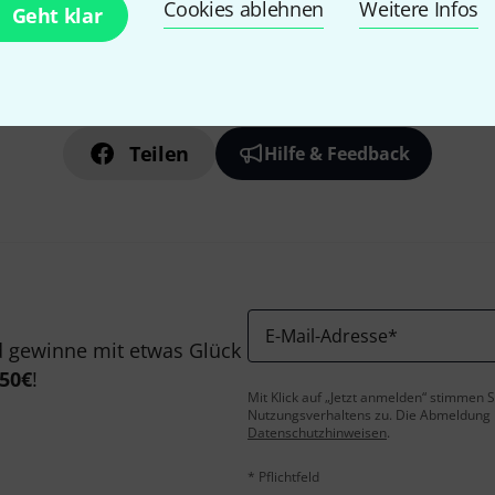
Cookies ablehnen
Weitere Infos
Geht klar
Gefällt Ihnen, was Sie sehen?
Teilen
Hilfe & Feedback
E-Mail-Adresse
*
 gewinne mit etwas Glück
50€
!
Mit Klick auf „Jetzt anmelden“ stimmen
Nutzungsverhaltens zu. Die Abmeldung is
Datenschutzhinweisen
.
* Pflichtfeld