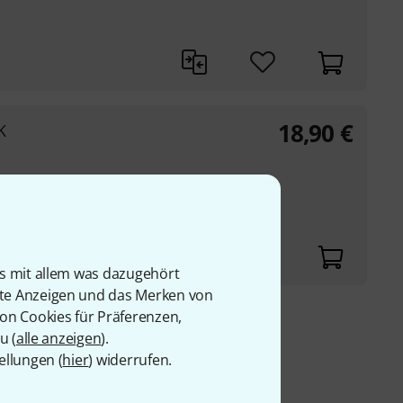
18,90
€
K
is mit allem was dazugehört
rte Anzeigen und das Merken von
von Cookies für Präferenzen,
9 €
u (
alle anzeigen
).
ellungen (
hier
) widerrufen.