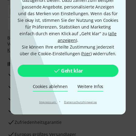
dazugehört bieten. Dazu zählen zum Beispiel
passende Angebote, personalisierte Anzeigen
und das Merken von Einstellungen. Wenn das für
Sie okay ist, stimmen Sie der Nutzung von Cookies
für Präferenzen, Statistiken und Marketing
einfach durch einen Klick auf „Geht klar“ zu (
alle
Bezahlen Sie vertraulich und sicher per Nachnahme,
anzeigen
).
Vorkasse, PayPal, Amazon Pay,
Klarna Sofort bezahlen
,
Sie können Ihre erteilte Zustimmung jederzeit
Klarna Ratenzahlung
oder Kreditkarte.
über die Cookie-Einstellungen (
hier
) widerrufen.
Ihre Vorteile
Geht klar
3 Jahre Thomann Garantie
30 Tage Money-Back-Garantie
Cookies ablehnen
Weitere Infos
Reparaturservice
·
Impressum
Datenschutzhinweise
Beratung durch Fachexperten
Zufriedenheitsgarantie
Europas größtes Versandlager