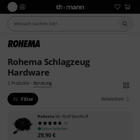
Suche 
Rohema Schlagzeug
Hardware
Beratung
2
Produkte
·
Filter
Beliebtheit
Rohema
Mr. Muff BassMuff
16
Sofort lieferbar
29,90
€