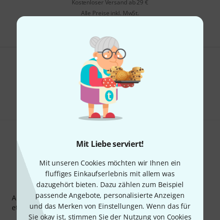
Kostenloser Versand ab 29 €
Alle Preise inkl. MwSt.
Gefällt Ihnen, was Sie sehen?
Teilen
Hilfe & Feedback
Mit Liebe serviert!
Mit unseren Cookies möchten wir Ihnen ein
fluffiges Einkaufserlebnis mit allem was
Thomann Newsletter
dazugehört bieten. Dazu zählen zum Beispiel
passende Angebote, personalisierte Anzeigen
Abonniere den Thomann Newsletter und gewinne mit
und das Merken von Einstellungen. Wenn das für
etwas Glück einen von
50 Gutscheinen
über jeweils
50€
!
Sie okay ist, stimmen Sie der Nutzung von Cookies