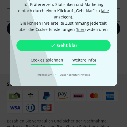
Inspirierende Beiträge
Deals
Thomann Insights
für Präferenzen, Statistiken und Marketing
einfach durch einen Klick auf „Geht klar“ zu (
alle
E-Mail-Adresse
*
anzeigen
).
Sie können Ihre erteilte Zustimmung jederzeit
Jetzt anmelden
über die Cookie-Einstellungen (
hier
) widerrufen.
Mit Klick auf „Jetzt anmelden“ stimmen Sie dem Erhalt von E-Mail-
Geht klar
Werbung und einer Messung des E-Mail-Nutzungsverhaltens zu. Die
Abmeldung ist jederzeit möglich. Weitere Informationen finden Sie in
unseren
Datenschutzhinweisen
.
Cookies ablehnen
Weitere Infos
* Pflichtfeld
·
Impressum
Datenschutzhinweise
Sicher einkaufen & bezahlen
Bezahlen Sie vertraulich und sicher per Nachnahme,
Vorkasse, PayPal, Amazon Pay,
Klarna Sofort bezahlen
,