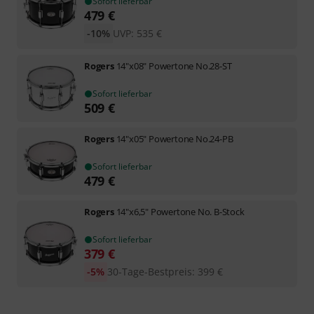
Sofort lieferbar
479
€
-10%
UVP:
535
€
Rogers
14"x08" Powertone No.28-ST
Sofort lieferbar
509
€
Rogers
14"x05" Powertone No.24-PB
Sofort lieferbar
479
€
Rogers
14"x6,5" Powertone No. B-Stock
Sofort lieferbar
379
€
-5%
30-Tage-Bestpreis
:
399
€