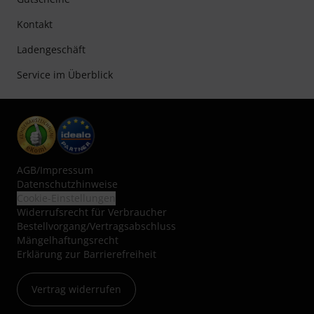
Kontakt
Ladengeschäft
Service im Überblick
AGB
/
Impressum
Datenschutzhinweise
Cookie-Einstellungen
Widerrufsrecht für Verbraucher
Bestellvorgang/Vertragsabschluss
Mängelhaftungsrecht
Erklärung zur Barrierefreiheit
Vertrag widerrufen