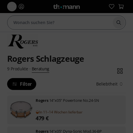
Suche 
Rogers Schlagzeuge
Beratung
9
Produkte
·
Filter
Beliebtheit
Rogers
14"x05" Powertone No.24-SN
In 11–14 Wochen lieferbar
479
€
Rogers
14"x05" Dyna-Sonic Mod.36-BP