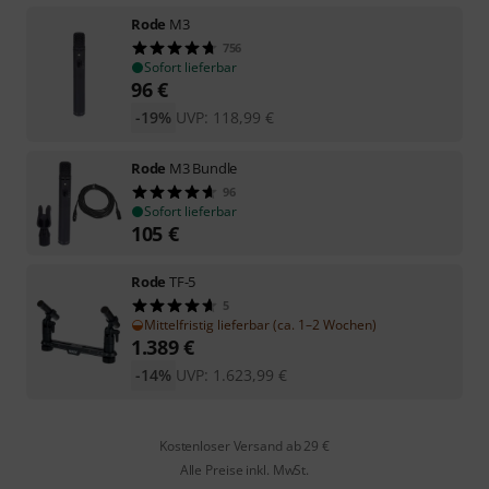
Rode
M3
756
Sofort lieferbar
96
€
-19%
UVP:
118,99
€
Rode
M3 Bundle
96
Sofort lieferbar
105
€
Rode
TF-5
5
Mittelfristig lieferbar (ca. 1–2 Wochen)
1.389
€
-14%
UVP:
1.623,99
€
Kostenloser Versand ab 29 €
Alle Preise inkl. MwSt.