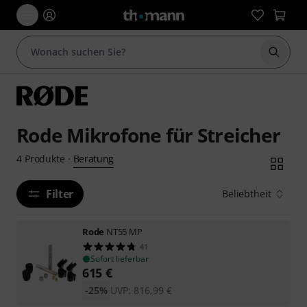
Suche 
Rode Mikrofone für Streicher
Beratung
4
Produkte
·
Filter
Beliebtheit
Rode
NT55 MP
41
Sofort lieferbar
615
€
-25%
UVP:
816,99
€