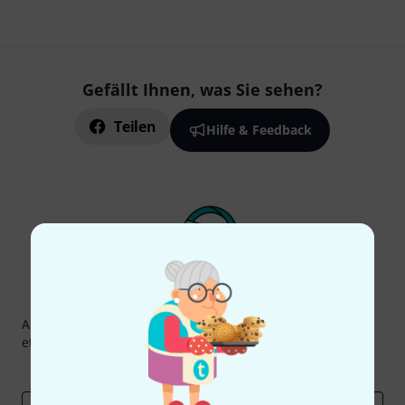
Gefällt Ihnen, was Sie sehen?
Teilen
Hilfe & Feedback
Thomann Newsletter
Abonniere den Thomann Newsletter und gewinne mit
etwas Glück einen von
50 Gutscheinen
über jeweils
50€
!
Inspirierende Beiträge
Deals
Thomann Insights