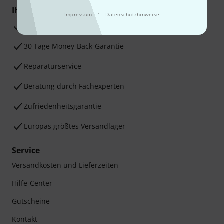
Ihre Vorteile
·
Impressum
Datenschutzhinweise
3 Jahre Thomann Garantie
30 Tage Money-Back-Garantie
Reparaturservice
Beratung durch Fachexperten
Zufriedenheitsgarantie
Europas größtes Versandlager
Service
Versandkosten und Lieferzeiten
Hilfe-Center
Gutscheine
Kontakt