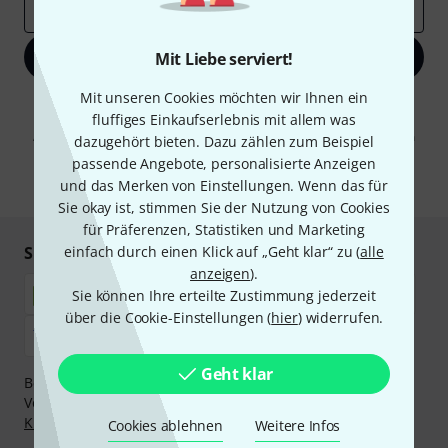
E-Mail-Adresse
*
Jetzt anmelden
Mit Liebe serviert!
Mit unseren Cookies möchten wir Ihnen ein
Mit Klick auf „Jetzt anmelden“ stimmen Sie dem Erhalt von E-Mail-
fluffiges Einkaufserlebnis mit allem was
Werbung und einer Messung des E-Mail-Nutzungsverhaltens zu. Die
Abmeldung ist jederzeit möglich. Weitere Informationen finden Sie in
dazugehört bieten. Dazu zählen zum Beispiel
unseren
Datenschutzhinweisen
.
passende Angebote, personalisierte Anzeigen
und das Merken von Einstellungen. Wenn das für
* Pflichtfeld
Sie okay ist, stimmen Sie der Nutzung von Cookies
für Präferenzen, Statistiken und Marketing
Sicher einkaufen & bezahlen
einfach durch einen Klick auf „Geht klar“ zu (
alle
anzeigen
).
Sie können Ihre erteilte Zustimmung jederzeit
über die Cookie-Einstellungen (
hier
) widerrufen.
Geht klar
Bezahlen Sie vertraulich und sicher per Nachnahme,
Vorkasse, PayPal, Amazon Pay,
Klarna Sofort bezahlen
,
Klarna Ratenzahlung
oder Kreditkarte.
Cookies ablehnen
Weitere Infos