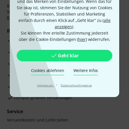
und das Merken von Einstellungen. Wenn das für
Bezahlen Sie vertraulich und sicher per Nachnahme,
Sie okay ist, stimmen Sie der Nutzung von Cookies
Vorkasse, PayPal, Amazon Pay,
Klarna Sofort bezahlen
,
für Präferenzen, Statistiken und Marketing
Klarna Ratenzahlung
oder Kreditkarte.
einfach durch einen Klick auf „Geht klar“ zu (
alle
anzeigen
).
Ihre Vorteile
Sie können Ihre erteilte Zustimmung jederzeit
über die Cookie-Einstellungen (
hier
) widerrufen.
3 Jahre Thomann Garantie
30 Tage Money-Back-Garantie
Geht klar
Reparaturservice
Cookies ablehnen
Weitere Infos
Beratung durch Fachexperten
·
Zufriedenheitsgarantie
Impressum
Datenschutzhinweise
Europas größtes Versandlager
Service
Versandkosten und Lieferzeiten