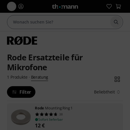
Suche 
Rode Ersatzteile für
Mikrofone
Beratung
1
Produkte
·
Filter
Beliebtheit
Rode
Mounting Ring 1
38
Sofort lieferbar
12
€