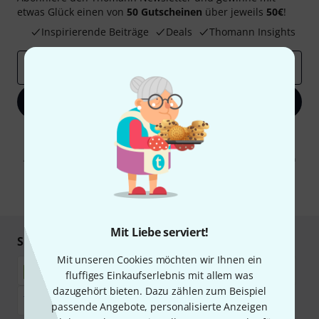
etwas Glück einen von
50 Gutscheinen
über jeweils
50€
!
Inspirierende Beiträge
Deals
Thomann Insights
E-Mail-Adresse
*
Jetzt anmelden
Mit Klick auf „Jetzt anmelden“ stimmen Sie dem Erhalt von E-Mail-
Werbung und einer Messung des E-Mail-Nutzungsverhaltens zu. Die
Abmeldung ist jederzeit möglich. Weitere Informationen finden Sie in
unseren
Datenschutzhinweisen
.
* Pflichtfeld
Mit Liebe serviert!
Sicher einkaufen & bezahlen
Mit unseren Cookies möchten wir Ihnen ein
fluffiges Einkaufserlebnis mit allem was
dazugehört bieten. Dazu zählen zum Beispiel
passende Angebote, personalisierte Anzeigen