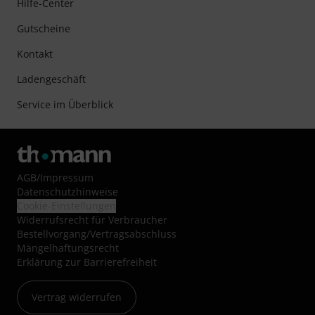
Hilfe-Center
Gutscheine
Kontakt
Ladengeschäft
Service im Überblick
AGB
/
Impressum
Datenschutzhinweise
Cookie-Einstellungen
Widerrufsrecht für Verbraucher
Bestellvorgang/Vertragsabschluss
Mängelhaftungsrecht
Erklärung zur Barrierefreiheit
Vertrag widerrufen