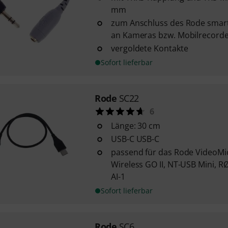
mm
zum Anschluss des Rode smar
an Kameras bzw. Mobilrecord
vergoldete Kontakte
Sofort lieferbar
Rode
SC22
6
Länge: 30 cm
USB-C USB-C
passend für das Rode VideoMic
Wireless GO II, NT-USB Mini, 
AI-1
Sofort lieferbar
Rode
SC6