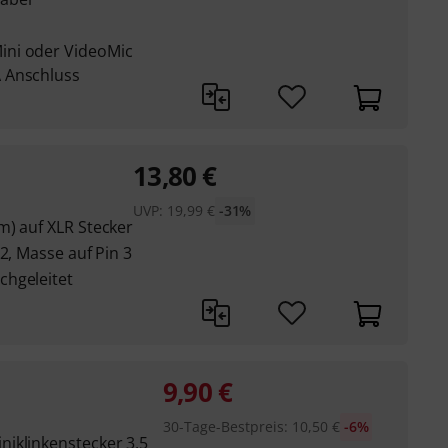
ini oder VideoMic
 Anschluss
13,80
€
UVP:
19,99
€
-31%
m) auf XLR Stecker
2, Masse auf Pin 3
chgeleitet
9,90
€
30-Tage-Bestpreis
:
10,50
€
-6%
iklinkenstecker 3,5