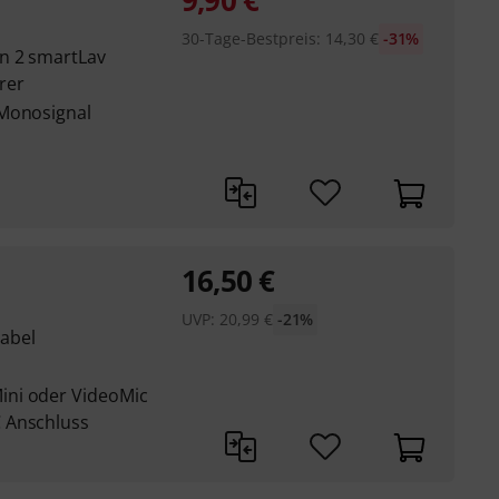
9,90
€
30-Tage-Bestpreis
:
14,30
€
-31%
n 2 smartLav
rer
 Monosignal
16,50
€
UVP:
20,99
€
-21%
abel
ini oder VideoMic
 Anschluss