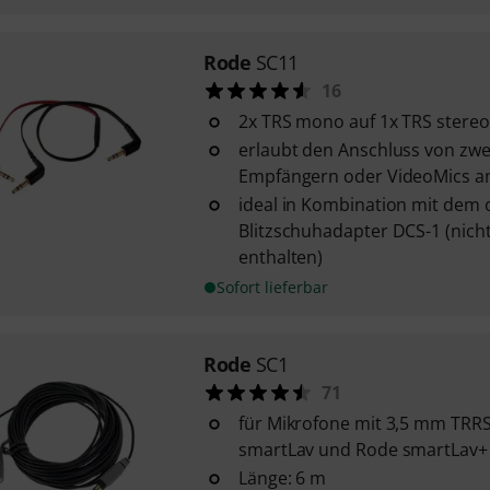
Rode
SC11
16
2x TRS mono auf 1x TRS stereo
erlaubt den Anschluss von zwe
Empfängern oder VideoMics a
ideal in Kombination mit dem 
Blitzschuhadapter DCS-1 (nich
enthalten)
Sofort lieferbar
Rode
SC1
71
für Mikrofone mit 3,5 mm TRRS
smartLav und Rode smartLav+
Länge: 6 m