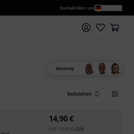
Kontakt
Über uns
DE / €
e mit Suchwort {searchTerm} starten
Beratung
Beliebtheit
14,90
€
UVP:
18,99
€
-22%
abel