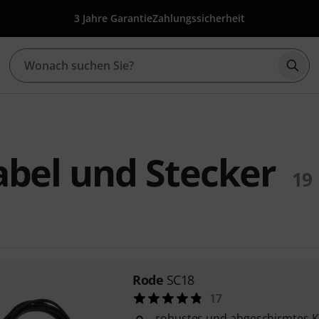
3 Jahre Garantie
Zahlungssicherheit
Such
bel und Stecker
19
Rode
SC18
17
robustes und abgeschirmtes K