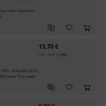
tLav oder smartLav+
er
13,70
€
UVP:
18,99
€
-28%
 NTG, VideoMic GO II,
RØDECaster Pro sowie