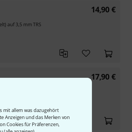
14,90
€
elt) auf 3,5 mm TRS
17,90
€
en, grünen, blauen
is mit allem was dazugehört
ner Kanäle
rte Anzeigen und das Merken von
von Cookies für Präferenzen,
u (
alle anzeigen
).