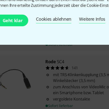
nnen Ihre erteilte Zustimmung jederzeit über die Cookie-Einst
Rode
SC21
7
Cookies ablehnen
Weitere Infos
Geht klar
Länge: 30 cm
USB-C Lightning
zur digitalen Audio-Übertragu
Sofort lieferbar
Rode
SC4
141
mit TRS-Klinkenkupplung (3,5
Winkelstecker (3,5 mm)
zum Anschluss von VideoMic o
ein Smartphone bzw. Tablet
vergoldete Kontakte
Sofort lieferbar