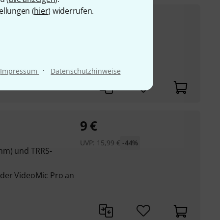
ellungen (
hier
) widerrufen.
24,90
€
UVP:
33,99
€
-27%
ng
·
Impressum
Datenschutzhinweise
9
€
UVP:
15,99
€
-44%
 mm) und TRRS-
der VideoMic Pro an