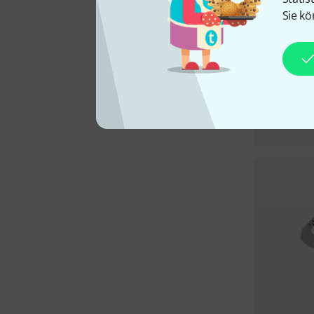
Sie kö