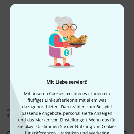
Gefällt Ihnen, was Sie sehen?
Teilen
Hilfe & Feedback
Mit Liebe serviert!
Mit unseren Cookies möchten wir Ihnen ein
fluffiges Einkaufserlebnis mit allem was
Thomann Newsletter
dazugehört bieten. Dazu zählen zum Beispiel
Abonniere den Thomann Newsletter und gewinne mit
passende Angebote, personalisierte Anzeigen
etwas Glück einen von
50 Gutscheinen
über jeweils
50€
!
und das Merken von Einstellungen. Wenn das für
Inspirierende Beiträge
Deals
Thomann Insights
Sie okay ist, stimmen Sie der Nutzung von Cookies
für Präferenzen, Statistiken und Marketing