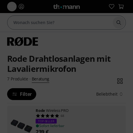
Suche 
Rode Drahtlosanlagen mit
Lavaliermikrofon
Beratung
7
Produkte
·
Filter
Beliebtheit
Rode
Wireless PRO
68
TOP-SELLER
Sofort lieferbar
239
€