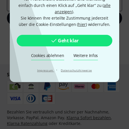
E-Mail-Adresse
*
einfach durch einen Klick auf „Geht klar“ zu (
alle
anzeigen
).
Sie können Ihre erteilte Zustimmung jederzeit
Jetzt anmelden
über die Cookie-Einstellungen (
hier
) widerrufen.
Mit Klick auf „Jetzt anmelden“ stimmen Sie dem Erhalt von E-Mail-
Werbung und einer Messung des E-Mail-Nutzungsverhaltens zu. Die
Geht klar
Abmeldung ist jederzeit möglich. Weitere Informationen finden Sie in
unseren
Datenschutzhinweisen
.
* Pflichtfeld
Cookies ablehnen
Weitere Infos
·
Impressum
Datenschutzhinweise
Sicher einkaufen & bezahlen
Bezahlen Sie vertraulich und sicher per Nachnahme,
Vorkasse, PayPal, Amazon Pay,
Klarna Sofort bezahlen
,
Klarna Ratenzahlung
oder Kreditkarte.