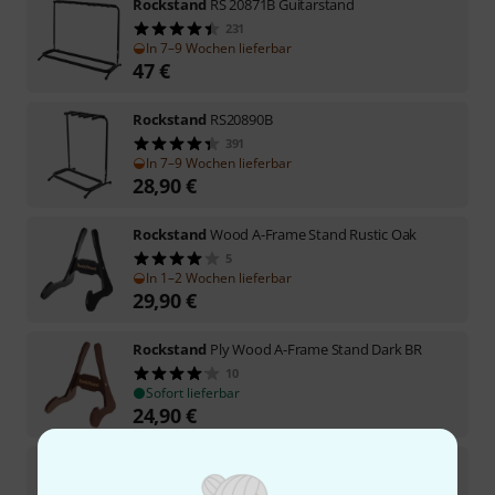
Rockstand
RS 20871B Guitarstand
231
In 7–9 Wochen lieferbar
47
€
Rockstand
RS20890B
391
In 7–9 Wochen lieferbar
28,90
€
Rockstand
Wood A-Frame Stand Rustic Oak
5
In 1–2 Wochen lieferbar
29,90
€
Rockstand
Ply Wood A-Frame Stand Dark BR
10
Sofort lieferbar
24,90
€
Rockstand
Wood A-Frame Stand Natural
8