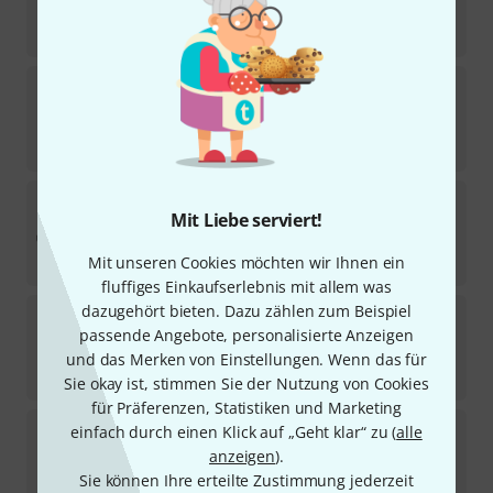
In ca. einer Woche lieferbar
29,90
€
Rockstand
Wheel Set With Brakes
7
Sofort lieferbar
17
€
Rockstand
Ukulele Wall Hanger
Mit Liebe serviert!
17
Sofort lieferbar
15,90
€
Mit unseren Cookies möchten wir Ihnen ein
fluffiges Einkaufserlebnis mit allem was
dazugehört bieten. Dazu zählen zum Beispiel
Rockstand
Electric Guitar / Bass Set
passende Angebote, personalisierte Anzeigen
1
Sofort lieferbar
und das Merken von Einstellungen. Wenn das für
31
€
Sie okay ist, stimmen Sie der Nutzung von Cookies
für Präferenzen, Statistiken und Marketing
Rockstand
Wood A-Frame Stand Rustic Oak
einfach durch einen Klick auf „Geht klar“ zu (
alle
5
anzeigen
).
Sofort lieferbar
Sie können Ihre erteilte Zustimmung jederzeit
29,90
€