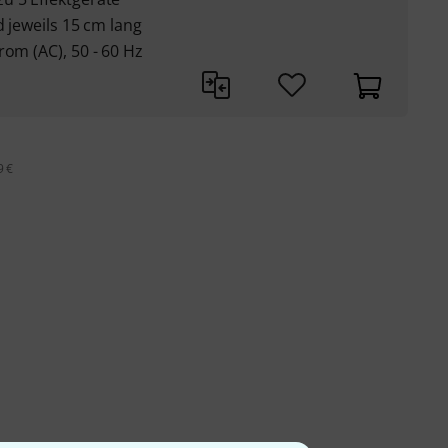
d jeweils 15 cm lang
rom (AC), 50 - 60 Hz
9 €