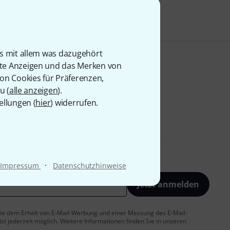
is mit allem was dazugehört
rte Anzeigen und das Merken von
von Cookies für Präferenzen,
u (
alle anzeigen
).
ellungen (
hier
) widerrufen.
·
Impressum
Datenschutzhinweise
Jetzt anmelden
 Sie dem Erhalt von E-Mail-Werbung und einer Messung des E-Mail-
t jederzeit möglich. Weitere Informationen finden Sie in unseren