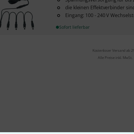
die kleinen Effektverbinder sin
Eingang: 100 - 240 V Wechselst
Sofort lieferbar
Kostenloser Versand ab 2
Alle Preise inkl. MwSt.