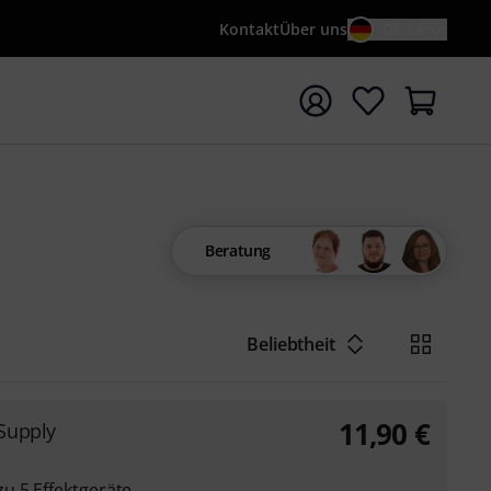
Kontakt
Über uns
DE / €
e mit Suchwort {searchTerm} starten
Beratung
Beliebtheit
11,90
€
Supply
u 5 Effektgeräte