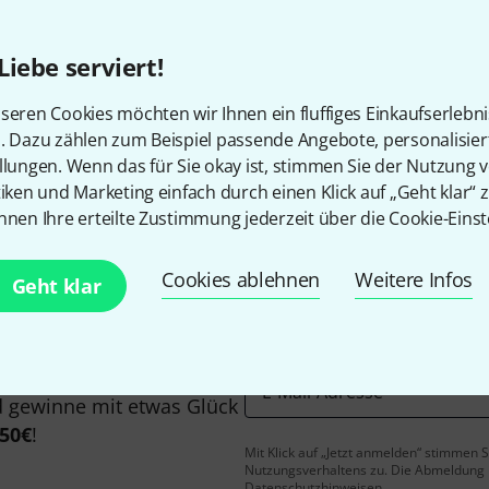
Liebe serviert!
seren Cookies möchten wir Ihnen ein fluffiges Einkaufserlebn
Gefällt Ihnen, was Sie sehen?
n. Dazu zählen zum Beispiel passende Angebote, personalisie
llungen. Wenn das für Sie okay ist, stimmen Sie der Nutzung 
tiken und Marketing einfach durch einen Klick auf „Geht klar“ z
Teilen
Hilfe & Feedback
nnen Ihre erteilte Zustimmung jederzeit über die Cookie-Einst
Cookies ablehnen
Weitere Infos
Geht klar
E-Mail-Adresse
*
 gewinne mit etwas Glück
50€
!
Mit Klick auf „Jetzt anmelden“ stimmen
Nutzungsverhaltens zu. Die Abmeldung is
Datenschutzhinweisen
.