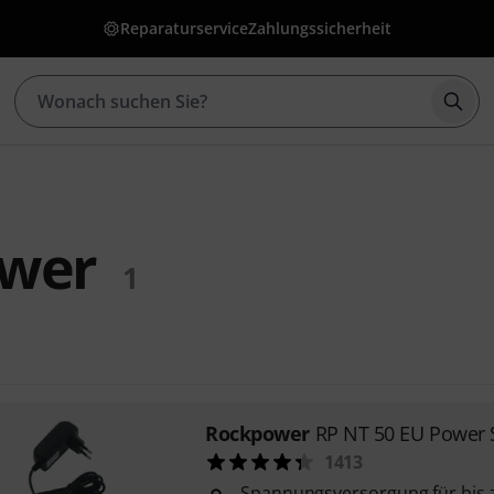
Reparaturservice
Zahlungssicherheit
Such
wer
1
Rockpower
RP NT 50 EU Power 
1413
Spannungsversorgung für bis z