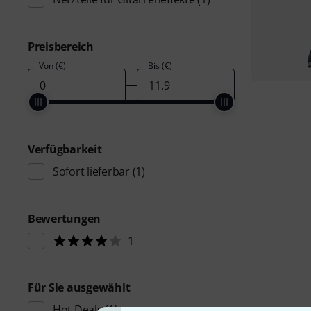
Preisbereich
Von (€)
Bis (€)
Verfügbarkeit
Sofort lieferbar
(1)
Bewertungen
1
Für Sie ausgewählt
Hot Deals
(1)