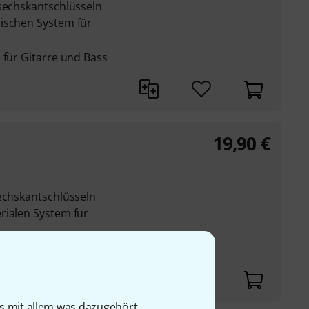
nsechskantschlüsseln
ischen System für
 für Gitarre und Bass
19,90
€
sechskantschlüsseln
rialen System für
 für Gitarre und Bass
is mit allem was dazugehört