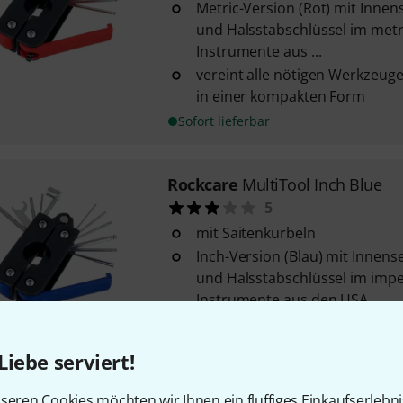
Metric-Version (Rot) mit Inne
und Halsstabschlüssel im metr
Instrumente aus ...
vereint alle nötigen Werkzeuge
in einer kompakten Form
Sofort lieferbar
Rockcare
MultiTool Inch Blue
5
mit Saitenkurbeln
Inch-Version (Blau) mit Innen
und Halsstabschlüssel im impe
Instrumente aus den USA
vereint alle nötigen Werkzeuge
in einer kompakten Form
Liebe serviert!
Sofort lieferbar
seren Cookies möchten wir Ihnen ein fluffiges Einkaufserlebn