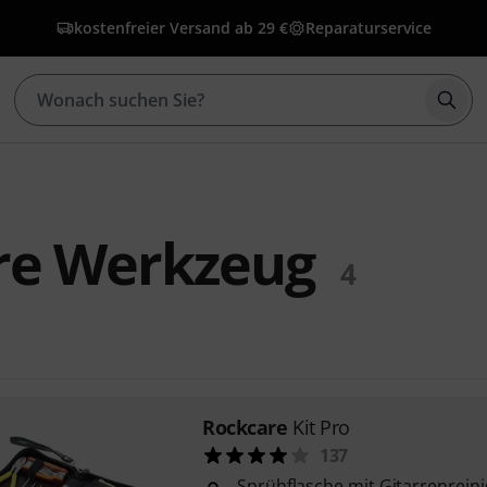
kostenfreier Versand ab 29 €
Reparaturservice
Such
re Werkzeug
4
Rockcare
Kit Pro
137
Sprühflasche mit Gitarrenreini