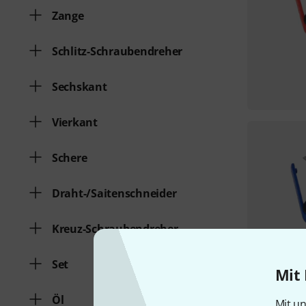
Zange
Schlitz-Schraubendreher
Sechskant
Vierkant
Schere
Draht-/Saitenschneider
Kreuz-Schraubendreher
Set
Mit 
Öl
Mit un