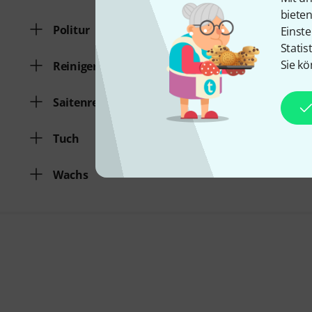
biete
Politur
Einste
Statis
Sie kö
Reiniger
Saitenreiniger
Tuch
Wachs