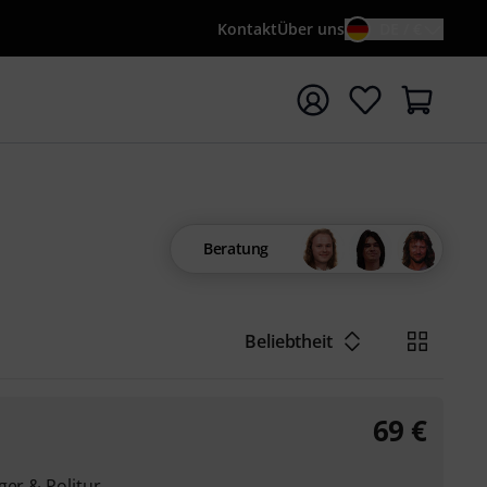
Kontakt
Über uns
DE / €
e mit Suchwort {searchTerm} starten
Beratung
Beliebtheit
69
€
ger & Politur