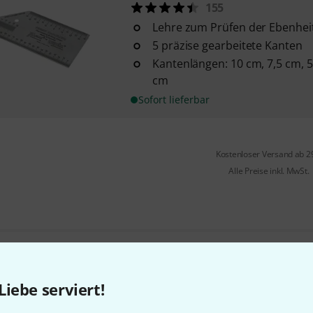
155
Lehre zum Prüfen der Ebenhei
5 präzise gearbeitete Kanten
Kantenlängen: 10 cm, 7,5 cm, 5
cm
Sofort lieferbar
Kostenloser Versand ab 2
Alle Preise inkl. MwSt.
Gefällt Ihnen, was Sie sehen?
Liebe serviert!
Teilen
Hilfe & Feedback