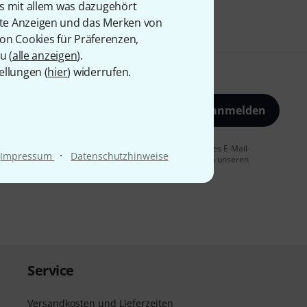
is mit allem was dazugehört
rte Anzeigen und das Merken von
von Cookies für Präferenzen,
u (
alle anzeigen
).
ellungen (
hier
) widerrufen.
Jetzt anmelden
 Sie dem Erhalt von E-Mail-Werbung und einer Messung des E-Mail-
·
Impressum
Datenschutzhinweise
t jederzeit möglich. Weitere Informationen finden Sie in unseren
Service
Versandkosten und Lieferzeiten