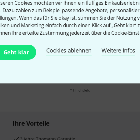
seren Cookies möchten wir Ihnen ein fluffiges Einkaufserlebn
n. Dazu zählen zum Beispiel passende Angebote, personalisie
llungen. Wenn das für Sie okay ist, stimmen Sie der Nutzung 
tiken und Marketing einfach durch einen Klick auf „Geht klar“ z
nnen Ihre erteilte Zustimmung jederzeit über die Cookie-Einst
Cookies ablehnen
Weitere Infos
E-Mail-Adresse
*
Geht klar
 gewinne mit etwas Glück
50€
!
Mit Klick auf „Jetzt anmelden“ stimmen
Nutzungsverhaltens zu. Die Abmeldung is
Datenschutzhinweisen
.
* Pflichtfeld
Ihre Vorteile
3 Jahre Thomann Garantie