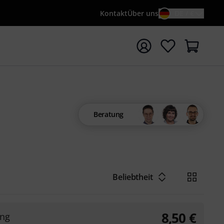
Kontakt
Über uns
DE / €
e mit Suchwort {searchTerm} starten
Beratung
Beliebtheit
8,50
€
ing