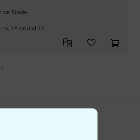
t der Bünde
 cm, 3,5 cm und 2,5
9 €