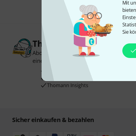
Mit un
biete
Einste
Statis
Sie kö
Thomann Newsletter
Abonniere den Thomann Newsletter und
einen von
50 Gutscheinen
über jeweils
Inspirierende Beiträge
Deals
Thomann Insights
Sicher einkaufen & bezahlen