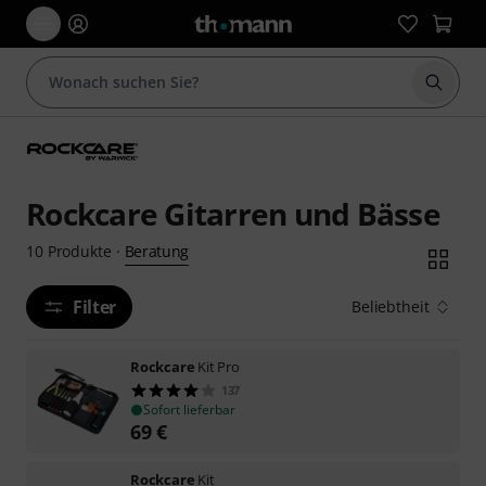
Suche 
Rockcare Gitarren und Bässe
Beratung
10
Produkte
·
Filter
Beliebtheit
Rockcare
Kit Pro
137
Sofort lieferbar
69
€
Rockcare
Kit