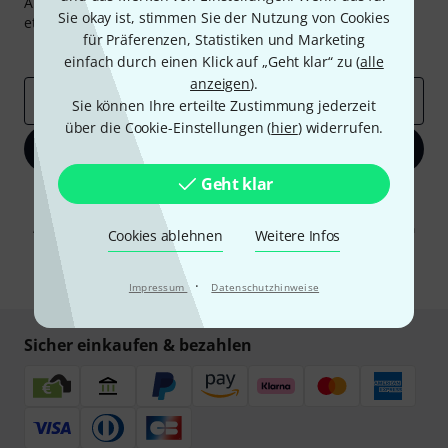
Abonniere den Thomann Newsletter und gewinne mit
Sie okay ist, stimmen Sie der Nutzung von Cookies
etwas Glück einen von
50 Gutscheinen
über jeweils
50€
!
für Präferenzen, Statistiken und Marketing
Inspirierende Beiträge
Deals
Thomann Insights
einfach durch einen Klick auf „Geht klar“ zu (
alle
anzeigen
).
E-Mail-Adresse
*
Sie können Ihre erteilte Zustimmung jederzeit
über die Cookie-Einstellungen (
hier
) widerrufen.
Jetzt anmelden
Geht klar
Mit Klick auf „Jetzt anmelden“ stimmen Sie dem Erhalt von E-Mail-
Werbung und einer Messung des E-Mail-Nutzungsverhaltens zu. Die
Abmeldung ist jederzeit möglich. Weitere Informationen finden Sie in
Cookies ablehnen
Weitere Infos
unseren
Datenschutzhinweisen
.
* Pflichtfeld
·
Impressum
Datenschutzhinweise
Sicher einkaufen & bezahlen