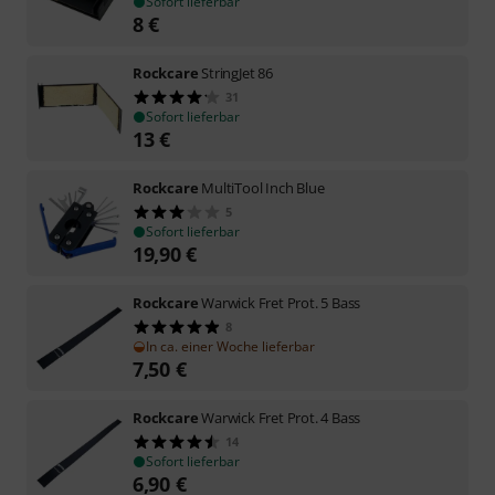
Sofort lieferbar
8
€
Rockcare
StringJet 86
31
Sofort lieferbar
13
€
Rockcare
MultiTool Inch Blue
5
Sofort lieferbar
19,90
€
Rockcare
Warwick Fret Prot. 5 Bass
8
In ca. einer Woche lieferbar
7,50
€
Rockcare
Warwick Fret Prot. 4 Bass
14
Sofort lieferbar
6,90
€