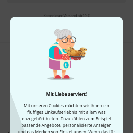
Kostenloser Versand ab 29 €
Alle Preise inkl. MwSt.
Gefällt Ihnen, was Sie sehen?
Teilen
Hilfe & Feedback
Mit Liebe serviert!
Mit unseren Cookies möchten wir Ihnen ein
fluffiges Einkaufserlebnis mit allem was
dazugehört bieten. Dazu zählen zum Beispiel
passende Angebote, personalisierte Anzeigen
Thomann Newsletter
und das Merken von Einstellungen. Wenn das für