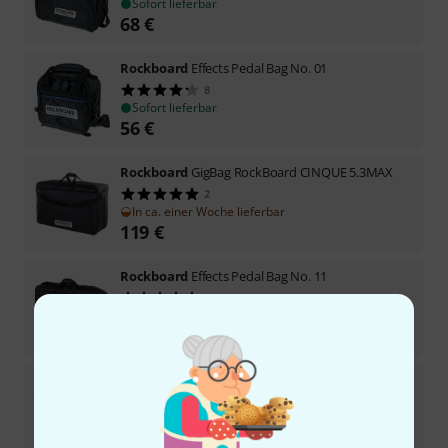
Sofort lieferbar
68
€
Rockboard
Effects Pedal Bag No. 01
8
Sofort lieferbar
56
€
Rockboard
GigBag RockBoard CINQUE 5.3MAX
2
In ca. einer Woche lieferbar
119
€
Rockboard
Effects Pedal Bag No. 11
11
In 1–2 Wochen lieferbar
79
€
Rockboard
Effects Pedal Bag No. 06
5
Sofort lieferbar
74
€