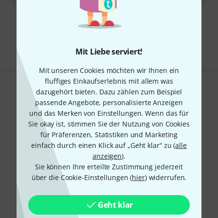
Kostenloser Versand ab 29 €
Alle Preise inkl. MwSt.
Mit Liebe serviert!
Mit unseren Cookies möchten wir Ihnen ein
fluffiges Einkaufserlebnis mit allem was
dazugehört bieten. Dazu zählen zum Beispiel
Gefällt Ihnen, was Sie sehen?
passende Angebote, personalisierte Anzeigen
und das Merken von Einstellungen. Wenn das für
Teilen
Hilfe & Feedback
Sie okay ist, stimmen Sie der Nutzung von Cookies
für Präferenzen, Statistiken und Marketing
einfach durch einen Klick auf „Geht klar“ zu (
alle
anzeigen
).
Sie können Ihre erteilte Zustimmung jederzeit
über die Cookie-Einstellungen (
hier
) widerrufen.
Geht klar
Thomann Newsletter