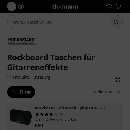
Suche 
Rockboard Taschen für
Gitarreneffekte
Beratung
14
Produkte
·
Filter
Beliebtheit
Rockboard
Professional Gigbag QUAD 4.2
19
In 1–2 Wochen lieferbar
69
€