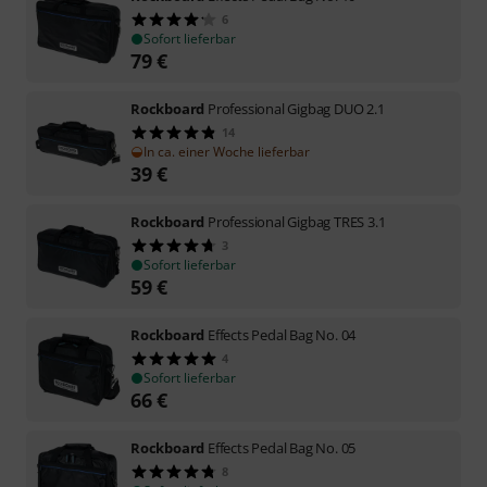
6
Sofort lieferbar
79
€
Rockboard
Professional Gigbag DUO 2.1
14
In ca. einer Woche lieferbar
39
€
Rockboard
Professional Gigbag TRES 3.1
3
Sofort lieferbar
59
€
Rockboard
Effects Pedal Bag No. 04
4
Sofort lieferbar
66
€
Rockboard
Effects Pedal Bag No. 05
8