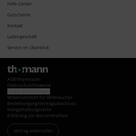
Hilfe-Center
Gutscheine
Kontakt
Ladengeschäft
Service im Überblick
AGB
/
Impressum
Datenschutzhinweise
Cookie-Einstellungen
Widerrufsrecht für Verbraucher
Bestellvorgang/Vertragsabschluss
Mängelhaftungsrecht
Erklärung zur Barrierefreiheit
Vertrag widerrufen