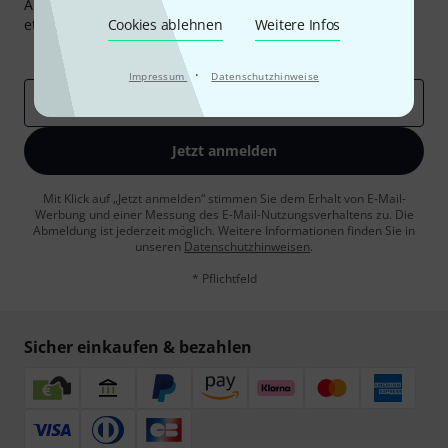
Abonniere den Thomann Newsletter und gewinne mit
etwas Glück einen von
Cookies ablehnen
50 Gutscheinen
Weitere Infos
über jeweils
50€
!
Inspirierende Beiträge
Deals
Thomann Insights
·
Impressum
Datenschutzhinweise
E-Mail-Adresse
*
Jetzt anmelden
Mit Klick auf „Jetzt anmelden“ stimmen Sie dem Erhalt von E-Mail-
Werbung und einer Messung des E-Mail-Nutzungsverhaltens zu. Die
Abmeldung ist jederzeit möglich. Weitere Informationen finden Sie in
unseren
Datenschutzhinweisen
.
* Pflichtfeld
Sicher einkaufen & bezahlen