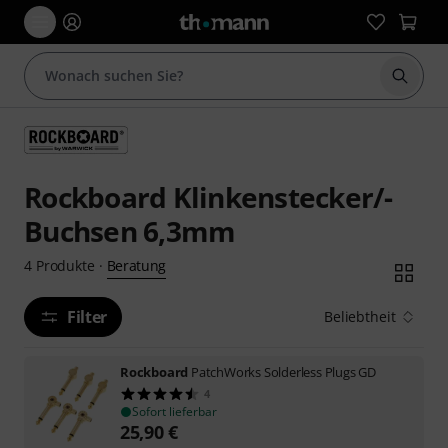
Suche 
Rockboard Klinkenstecker/-
Buchsen 6,3mm
Beratung
4
Produkte
·
Filter
Beliebtheit
Rockboard
PatchWorks Solderless Plugs GD
4
Sofort lieferbar
25,90
€