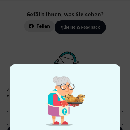
Gefällt Ihnen, was Sie sehen?
Teilen
Hilfe & Feedback
Thomann Newsletter
Abonniere den Thomann Newsletter und gewinne mit
etwas Glück einen von
50 Gutscheinen
über jeweils
50€
!
Inspirierende Beiträge
Deals
Thomann Insights
E-Mail-Adresse
*