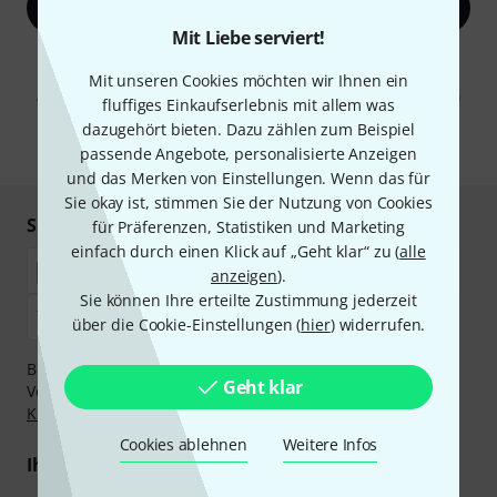
Jetzt anmelden
Mit Liebe serviert!
Mit Klick auf „Jetzt anmelden“ stimmen Sie dem Erhalt von E-Mail-
Werbung und einer Messung des E-Mail-Nutzungsverhaltens zu. Die
Mit unseren Cookies möchten wir Ihnen ein
Abmeldung ist jederzeit möglich. Weitere Informationen finden Sie in
fluffiges Einkaufserlebnis mit allem was
unseren
Datenschutzhinweisen
.
dazugehört bieten. Dazu zählen zum Beispiel
* Pflichtfeld
passende Angebote, personalisierte Anzeigen
und das Merken von Einstellungen. Wenn das für
Sie okay ist, stimmen Sie der Nutzung von Cookies
Sicher einkaufen & bezahlen
für Präferenzen, Statistiken und Marketing
einfach durch einen Klick auf „Geht klar“ zu (
alle
anzeigen
).
Sie können Ihre erteilte Zustimmung jederzeit
über die Cookie-Einstellungen (
hier
) widerrufen.
Bezahlen Sie vertraulich und sicher per Nachnahme,
Geht klar
Vorkasse, PayPal, Amazon Pay,
Klarna Sofort bezahlen
,
Klarna Ratenzahlung
oder Kreditkarte.
Cookies ablehnen
Weitere Infos
Ihre Vorteile