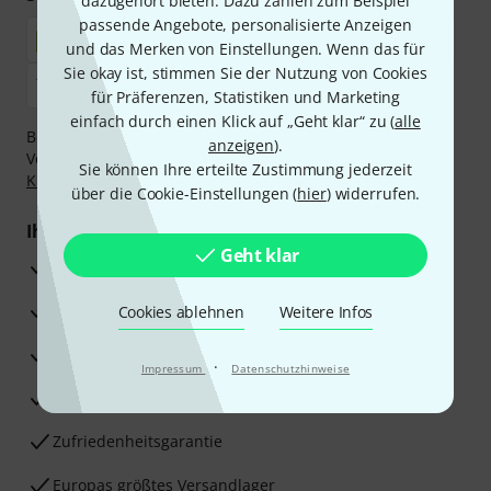
dazugehört bieten. Dazu zählen zum Beispiel
passende Angebote, personalisierte Anzeigen
und das Merken von Einstellungen. Wenn das für
Sie okay ist, stimmen Sie der Nutzung von Cookies
für Präferenzen, Statistiken und Marketing
einfach durch einen Klick auf „Geht klar“ zu (
alle
Bezahlen Sie vertraulich und sicher per Nachnahme,
anzeigen
).
Vorkasse, PayPal, Amazon Pay,
Klarna Sofort bezahlen
,
Sie können Ihre erteilte Zustimmung jederzeit
Klarna Ratenzahlung
oder Kreditkarte.
über die Cookie-Einstellungen (
hier
) widerrufen.
Ihre Vorteile
Geht klar
3 Jahre Thomann Garantie
30 Tage Money-Back-Garantie
Cookies ablehnen
Weitere Infos
Reparaturservice
·
Impressum
Datenschutzhinweise
Beratung durch Fachexperten
Zufriedenheitsgarantie
Europas größtes Versandlager