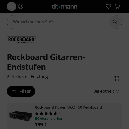
Suche 
Rockboard Gitarren-
Endstufen
Beratung
2
Produkte
·
Filter
Beliebtheit
Rockboard
Power MOD 150 Pedalboard
1
Sofort lieferbar
199
€