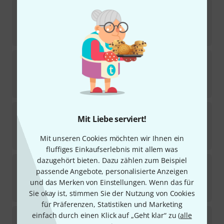
Rockboard
Stage Tuner ST-01 V2
183
Sofort lieferbar
37
€
Rockboard
DUO 2.1 C with Flight Case
36
Sofort lieferbar
119
€
Rockboard
Flat Patch Y Splitter Cab 30cm
Mit Liebe serviert!
162
Sofort lieferbar
Mit unseren Cookies möchten wir Ihnen ein
7,90
€
fluffiges Einkaufserlebnis mit allem was
dazugehört bieten. Dazu zählen zum Beispiel
Rockboard
QUAD 4.4 with Gig Bag
passende Angebote, personalisierte Anzeigen
18
Sofort lieferbar
und das Merken von Einstellungen. Wenn das für
169
€
Sie okay ist, stimmen Sie der Nutzung von Cookies
für Präferenzen, Statistiken und Marketing
Rockboard
DUO 2.0 with Gigbag
einfach durch einen Klick auf „Geht klar“ zu (
alle