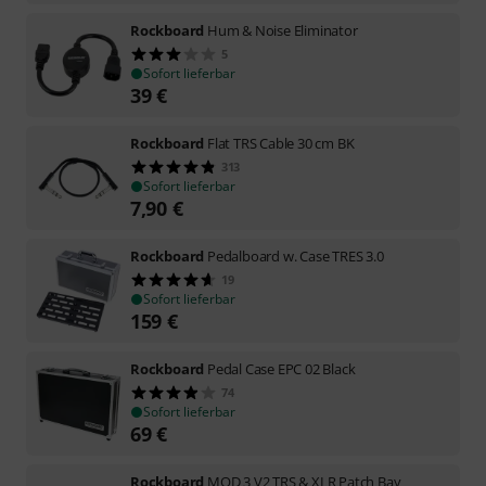
Rockboard
Hum & Noise Eliminator
5
Sofort lieferbar
39
€
Rockboard
Flat TRS Cable 30 cm BK
313
Sofort lieferbar
7,90
€
Rockboard
Pedalboard w. Case TRES 3.0
19
Sofort lieferbar
159
€
Rockboard
Pedal Case EPC 02 Black
74
Sofort lieferbar
69
€
Rockboard
MOD 3 V2 TRS & XLR Patch Bay