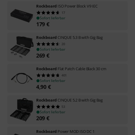
Rockboard
ISO Power Block V9 IEC
17
Sofort lieferbar
179
€
Rockboard
CINQUE 5.3 B with Gig Bag
20
Sofort lieferbar
269
€
Rockboard
Flat Patch Cable Black 30 cm
401
Sofort lieferbar
4,90
€
Rockboard
CINQUE 5.2 B with Gig Bag
53
Sofort lieferbar
209
€
Rockboard
Power MOD ISO DC 1