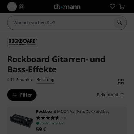
Suche 
Rockboard Gitarren- und
Bass-Effekte
Beratung
401
Produkte
·
Filter
Beliebtheit
Rockboard
MOD 1 V2 TRS & XLR Patchbay
193
Sofort lieferbar
59
€