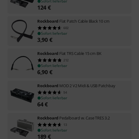
Sofort lieferbar
124
€
Rockboard
Flat Patch Cable Black 10 cm
602
Sofort lieferbar
3,90
€
Rockboard
Flat TRS Cable 15 cm BK
212
Sofort lieferbar
6,90
€
Rockboard
MOD 2 V2 Midi & USB Patchbay
54
Sofort lieferbar
64
€
Rockboard
Pedalboard w. Case TRES 3.2
13
Sofort lieferbar
189
€