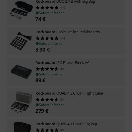
Rockboard
DUO 2.1 B with Gig Bag
110
Sofort lieferbar
74
€
Rockboard
Cable Set for Pedalboards
141
Sofort lieferbar
3,90
€
Rockboard
ISO Power Block V6
48
Sofort lieferbar
89
€
Rockboard
QUAD 4.2 C with Flight Case
34
Sofort lieferbar
279
€
Rockboard
QUAD 4.1 B with Gig Bag
90