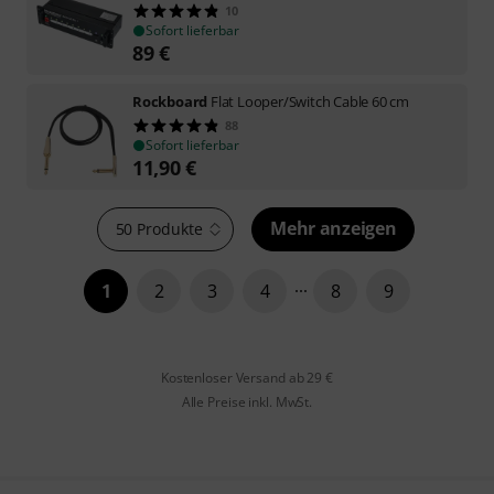
10
Sofort lieferbar
89
€
Rockboard
Flat Looper/Switch Cable 60 cm
88
Sofort lieferbar
11,90
€
Mehr anzeigen
50 Produkte
1
2
3
4
8
9
Kostenloser Versand ab 29 €
Alle Preise inkl. MwSt.