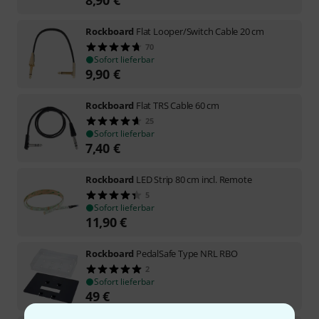
Rockboard
Flat Looper/Switch Cable 20 cm
70
Sofort lieferbar
9,90
€
Rockboard
Flat TRS Cable 60 cm
25
Sofort lieferbar
7,40
€
Rockboard
LED Strip 80 cm incl. Remote
5
Sofort lieferbar
11,90
€
Rockboard
PedalSafe Type NRL RBO
2
Sofort lieferbar
49
€