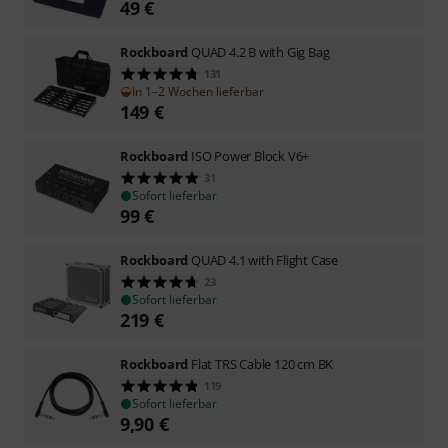
49
€
Rockboard
QUAD 4.2 B with Gig Bag
131
In 1–2 Wochen lieferbar
149
€
Rockboard
ISO Power Block V6+
31
Sofort lieferbar
99
€
Rockboard
QUAD 4.1 with Flight Case
23
Sofort lieferbar
219
€
Rockboard
Flat TRS Cable 120 cm BK
119
Sofort lieferbar
9,90
€