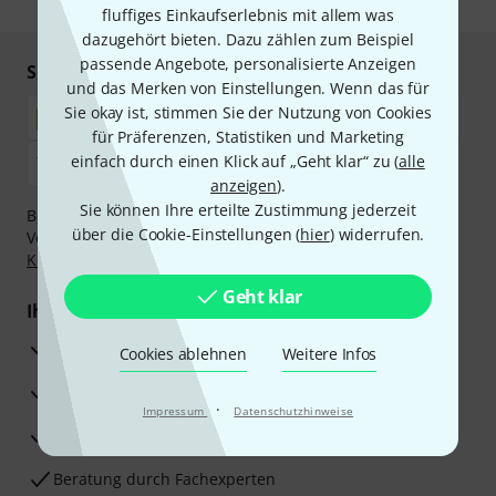
fluffiges Einkaufserlebnis mit allem was
dazugehört bieten. Dazu zählen zum Beispiel
passende Angebote, personalisierte Anzeigen
Sicher einkaufen & bezahlen
und das Merken von Einstellungen. Wenn das für
Sie okay ist, stimmen Sie der Nutzung von Cookies
für Präferenzen, Statistiken und Marketing
einfach durch einen Klick auf „Geht klar“ zu (
alle
anzeigen
).
Sie können Ihre erteilte Zustimmung jederzeit
Bezahlen Sie vertraulich und sicher per Nachnahme,
über die Cookie-Einstellungen (
hier
) widerrufen.
Vorkasse, PayPal, Amazon Pay,
Klarna Sofort bezahlen
,
Klarna Ratenzahlung
oder Kreditkarte.
Geht klar
Ihre Vorteile
3 Jahre Thomann Garantie
Cookies ablehnen
Weitere Infos
30 Tage Money-Back-Garantie
·
Impressum
Datenschutzhinweise
Reparaturservice
Beratung durch Fachexperten