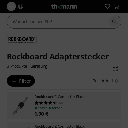
Suche 
Rockboard Adapterstecker
Beratung
3
Produkte
·
Filter
Beliebtheit
Rockboard
S-Connector Black
127
Sofort lieferbar
1,90
€
Rockboard
Z-Connector Black