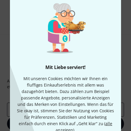
Gefällt Ihnen, was Sie sehen?
Teilen
Hilfe & Feedback
Mit Liebe serviert!
Thomann Newsletter
Mit unseren Cookies möchten wir Ihnen ein
Abonniere den Thomann Newsletter und gewinne mit
fluffiges Einkaufserlebnis mit allem was
etwas Glück einen von
50 Gutscheinen
über jeweils
50€
!
dazugehört bieten. Dazu zählen zum Beispiel
Inspirierende Beiträge
Deals
Thomann Insights
passende Angebote, personalisierte Anzeigen
und das Merken von Einstellungen. Wenn das für
E-Mail-Adresse
*
Sie okay ist, stimmen Sie der Nutzung von Cookies
für Präferenzen, Statistiken und Marketing
einfach durch einen Klick auf „Geht klar“ zu (
Jetzt anmelden
alle
anzeigen
).