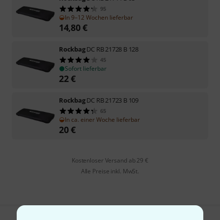
95
In 9–12 Wochen lieferbar
14,80
€
Rockbag
DC RB 21728 B 128
45
Sofort lieferbar
22
€
Rockbag
DC RB 21723 B 109
65
In ca. einer Woche lieferbar
20
€
Kostenloser Versand ab 29 €
Alle Preise inkl. MwSt.