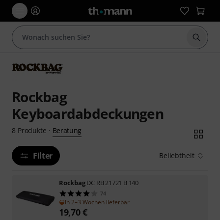
Suche 
Rockbag
Keyboardabdeckungen
Beratung
8
Produkte
·
Filter
Beliebtheit
Rockbag
DC RB 21721 B 140
74
In 2–3 Wochen lieferbar
19,70
€