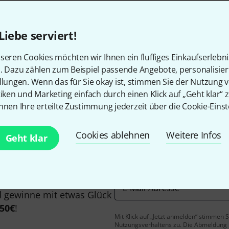
Alle Preise inkl. MwSt.
Liebe serviert!
seren Cookies möchten wir Ihnen ein fluffiges Einkaufserlebn
Gefällt Ihnen, was Sie sehen?
n. Dazu zählen zum Beispiel passende Angebote, personalisie
llungen. Wenn das für Sie okay ist, stimmen Sie der Nutzung 
tiken und Marketing einfach durch einen Klick auf „Geht klar“ z
Teilen
Hilfe & Feedback
nnen Ihre erteilte Zustimmung jederzeit über die Cookie-Einst
Cookies ablehnen
Weitere Infos
Geht klar
E-Mail-Adresse
*
 gewinne mit etwas Glück
50€
!
Mit Klick auf „Jetzt anmelden“ stimmen
Nutzungsverhaltens zu. Die Abmeldung is