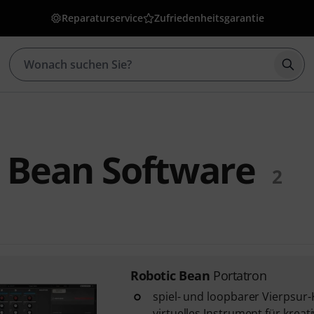
Reparaturservice
Zufriedenheitsgarantie
Such
 Bean Software
2
Robotic Bean
Portatron
spiel- und loopbarer Vierpsur-
virtuelles Instrument für kreat