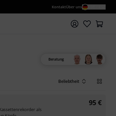
Kontakt
Über uns
DE / €
e mit Suchwort {searchTerm} starten
Beratung
Beliebtheit
95
€
Kassettenrekorder als
ive Köpfe