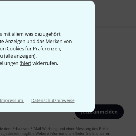
is mit allem was dazugehört
rte Anzeigen und das Merken von
von Cookies für Präferenzen,
u (
alle anzeigen
).
ellungen (
hier
) widerrufen.
·
Impressum
Datenschutzhinweise
Jetzt anmelden
 Sie dem Erhalt von E-Mail-Werbung und einer Messung des E-Mail-
t jederzeit möglich. Weitere Informationen finden Sie in unseren