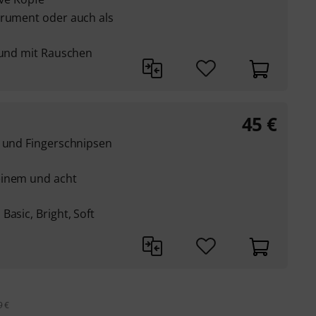
trument oder auch als
Sound mit Rauschen
45
€
n und Fingerschnipsen
einem und acht
Basic, Bright, Soft
9 €