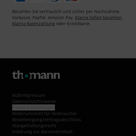
Bezahlen Sie vertraulich und sicher per Nachnahme,
Vorkasse, PayPal, Amazon Pay,
Klarna Sofort bezahlen
,
Klarna Ratenzahlung
oder Kreditkarte.
AGB
/
Impressum
Datenschutzhinweise
Cookie-Einstellungen
Widerrufsrecht für Verbraucher
Bestellvorgang/Vertragsabschluss
Mängelhaftungsrecht
Erklärung zur Barrierefreiheit