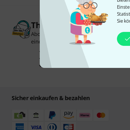
biete
Einste
Statis
Sie kö
Thomann Newsletter
Abonniere den Thomann Newsletter und
einen von
50 Gutscheinen
über jeweils
Inspirierende Beiträge
Deals
Thomann Insights
Sicher einkaufen & bezahlen