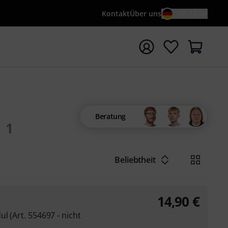
Kontakt
Über uns
DE / €
e mit Suchwort {searchTerm} starten
Beratung
1
Beliebtheit
14,90
€
l (Art. 554697 - nicht