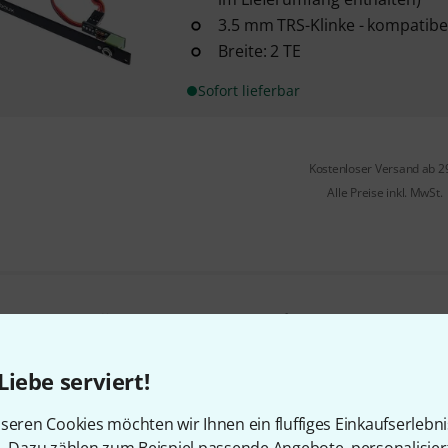
3.5 mm TRS-Klinke - kompatibel
Breite: 2 TE
Sofort lieferbar
Kostenloser Versand ab 2
Alle Preise inkl. MwSt.
Gefällt Ihnen, was Sie sehen?
Liebe serviert!
Teilen
Hilfe & Feedback
seren Cookies möchten wir Ihnen ein fluffiges Einkaufserlebn