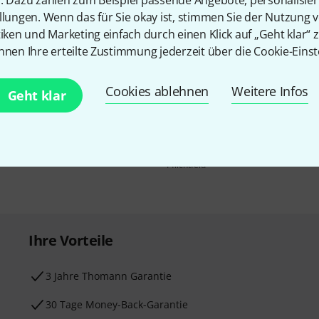
n. Dazu zählen zum Beispiel passende Angebote, personalisie
llungen. Wenn das für Sie okay ist, stimmen Sie der Nutzung 
tiken und Marketing einfach durch einen Klick auf „Geht klar“ z
nnen Ihre erteilte Zustimmung jederzeit über die Cookie-Einst
E-Mail-Adresse
*
 gewinne mit etwas Glück
Cookies ablehnen
Weitere Infos
Geht klar
50€
!
Mit Klick auf „Jetzt anmelden“ stimmen
Nutzungsverhaltens zu. Die Abmeldung is
Datenschutzhinweisen
.
* Pflichtfeld
Ihre Vorteile
3 Jahre Thomann Garantie
30 Tage Money-Back-Garantie