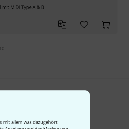
 mit MIDI Type A & B
9 €
is mit allem was dazugehört