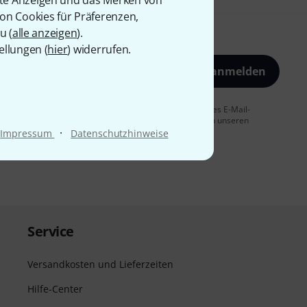
rte Anzeigen und das Merken von
von Cookies für Präferenzen,
u (
alle anzeigen
).
ellungen (
hier
) widerrufen.
Jetzt anmelden
 Sie dem Erhalt von E-Mail-Werbung und einer Messung des E-Mail-
t jederzeit möglich. Weitere Informationen finden Sie in unseren
·
Impressum
Datenschutzhinweise
Service
Versandkosten und Lieferzeiten
Hilfe-Center