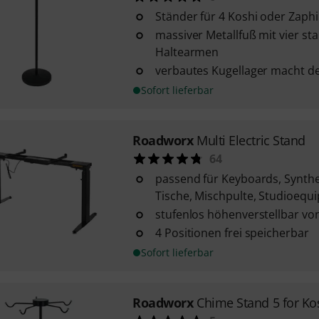
Ständer für 4 Koshi oder Zaph
massiver Metallfuß mit vier st
Haltearmen
verbautes Kugellager macht d
Sofort lieferbar
Roadworx
Multi Electric Stand
64
passend für Keyboards, Synthe
Tische, Mischpulte, Studioequi
stufenlos höhenverstellbar von
4 Positionen frei speicherbar
Sofort lieferbar
Roadworx
Chime Stand 5 for Ko