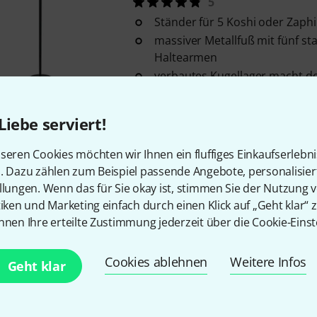
5
Ständer für 5 Koshi oder Zaph
massiver Metallfuß mit fünf st
Haltearmen
verbautes Kugellager macht d
Sofort lieferbar
Liebe serviert!
Roadworx
Percussion Table B-S
seren Cookies möchten wir Ihnen ein fluffiges Einkaufserlebn
gepolsterte Auflage
n. Dazu zählen zum Beispiel passende Angebote, personalisie
Dreibein-Stativ mit bremsbare
llungen. Wenn das für Sie okay ist, stimmen Sie der Nutzung 
max. Belastbarkeit: 20 kg
tiken und Marketing einfach durch einen Klick auf „Geht klar“ z
nnen Ihre erteilte Zustimmung jederzeit über die Cookie-Einst
Sofort lieferbar
Cookies ablehnen
Weitere Infos
Geht klar
Roadworx
Multi Electric Stand B