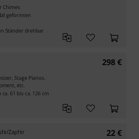
ir Chimes
abil geformten
en Ständer drehbar
298
€
sizer, Stage Pianos,
pment, etc.
 ca. 61 bis ca. 126 cm
22
€
shi/Zaphir