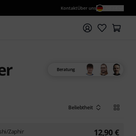
Kontakt
Über uns
DE / €
e mit Suchwort {searchTerm} starten
er
Beratung
Beliebtheit
12,90
€
shi/Zaphir