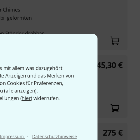
ir Chimes
abil geformten
en Ständer drehbar
45,30
€
tock
is mit allem was dazugehört
rte Anzeigen und das Merken von
n Rollen
von Cookies für Präferenzen,
u (
alle anzeigen
).
ellungen (
hier
) widerrufen.
275
€
-Stock
·
Impressum
Datenschutzhinweise