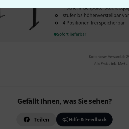
passend für Keyboards, Synthe
Tische, Mischpulte, Studioequi
stufenlos höhenverstellbar von
4 Positionen frei speicherbar
Sofort lieferbar
Kostenloser Versand ab 2
Alle Preise inkl. MwSt.
Gefällt Ihnen, was Sie sehen?
Teilen
Hilfe & Feedback