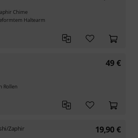
Zaphir Chime
 geformtem Haltearm
49
€
n Rollen
19,90
€
shi/Zaphir