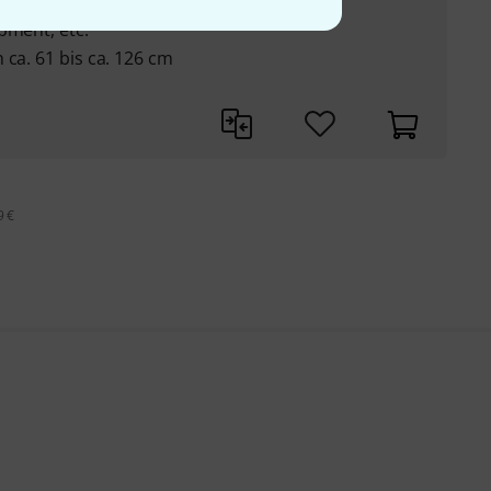
sizer, Stage Pianos,
pment, etc.
 ca. 61 bis ca. 126 cm
9 €