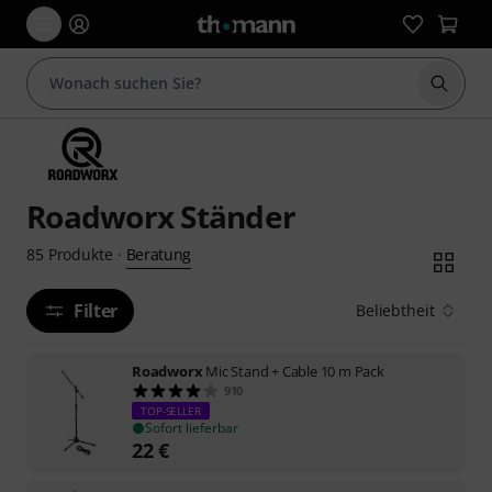
Suche 
Roadworx Ständer
Beratung
85
Produkte
·
Filter
Beliebtheit
Roadworx
Mic Stand + Cable 10 m Pack
910
TOP-SELLER
Sofort lieferbar
22
€