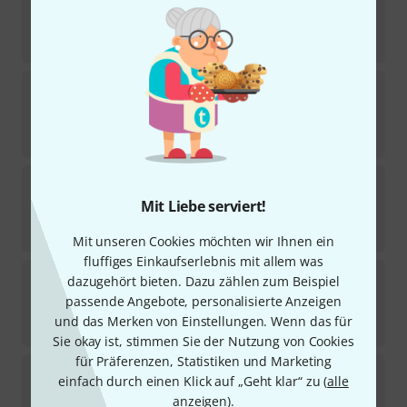
12
Sofort lieferbar
18,50
€
Roadworx
Keyboard Stand 1
117
Sofort lieferbar
25
€
Roadworx
Mic Stand Round Base Tall
38
Mit Liebe serviert!
Sofort lieferbar
28,90
€
Mit unseren Cookies möchten wir Ihnen ein
fluffiges Einkaufserlebnis mit allem was
Roadworx
Orchestra Stand
dazugehört bieten. Dazu zählen zum Beispiel
30
passende Angebote, personalisierte Anzeigen
Sofort lieferbar
und das Merken von Einstellungen. Wenn das für
26,90
€
Sie okay ist, stimmen Sie der Nutzung von Cookies
für Präferenzen, Statistiken und Marketing
Roadworx
6 Mic Holder
einfach durch einen Klick auf „Geht klar“ zu (
alle
46
anzeigen
).
Sofort lieferbar