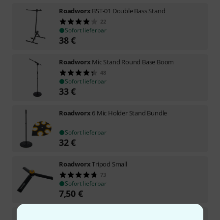
Roadworx
BST-01 Double Bass Stand
22
Sofort lieferbar
38
€
Roadworx
Mic Stand Round Base Boom
48
Sofort lieferbar
33
€
Roadworx
6 Mic Holder Stand Bundle
Sofort lieferbar
32
€
Roadworx
Tripod Small
73
Sofort lieferbar
7,50
€
Roadworx
Mic Stand Stack Base