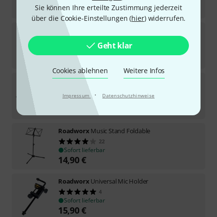
9,90
€
Sie können Ihre erteilte Zustimmung jederzeit
über die Cookie-Einstellungen (
hier
) widerrufen.
Roadworx
Stand Tray 2
32
Geht klar
Sofort lieferbar
14,50
€
Cookies ablehnen
Weitere Infos
Roadworx
Laptop Stand
9
·
Impressum
Datenschutzhinweise
Sofort lieferbar
16,90
€
Roadworx
Music Stand Foldable
22
Sofort lieferbar
14,90
€
Roadworx
Universal Mic Holder
4
Sofort lieferbar
15,90
€