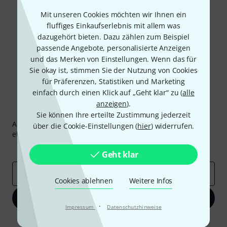
Teilen
Mit unseren Cookies möchten wir Ihnen ein
Hilfe & Feedback
fluffiges Einkaufserlebnis mit allem was
dazugehört bieten. Dazu zählen zum Beispiel
passende Angebote, personalisierte Anzeigen
und das Merken von Einstellungen. Wenn das für
Sie okay ist, stimmen Sie der Nutzung von Cookies
für Präferenzen, Statistiken und Marketing
einfach durch einen Klick auf „Geht klar“ zu (
alle
anzeigen
).
Thomann Newsletter
Sie können Ihre erteilte Zustimmung jederzeit
Abonniere den Thomann Newsletter und gewinne mit
über die Cookie-Einstellungen (
hier
) widerrufen.
etwas Glück einen von
50 Gutscheinen
über jeweils
50€
!
Inspirierende Beiträge
Deals
Thomann Insights
Geht klar
E-Mail-Adresse
*
Cookies ablehnen
Weitere Infos
Jetzt anmelden
·
Impressum
Datenschutzhinweise
Mit Klick auf „Jetzt anmelden“ stimmen Sie dem Erhalt von E-Mail-