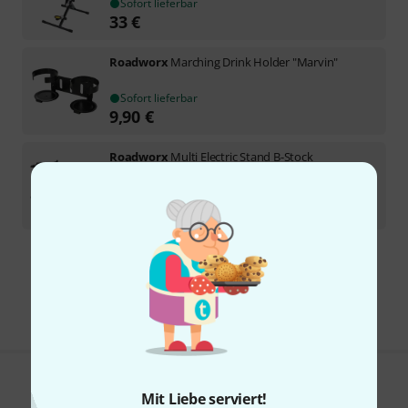
Sofort lieferbar
33
€
Roadworx
Marching Drink Holder "Marvin"
Sofort lieferbar
9,90
€
Roadworx
Multi Electric Stand B-Stock
Sofort lieferbar
275
€
Kostenloser Versand ab 29 €
Alle Preise inkl. MwSt.
Gefällt Ihnen, was Sie sehen?
Mit Liebe serviert!