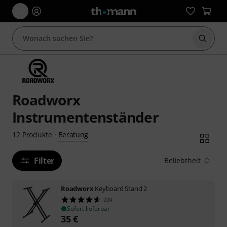
Suche 
Roadworx
Instrumentenständer
Beratung
12
Produkte
·
Filter
Beliebtheit
Roadworx
Keyboard Stand 2
224
Sofort lieferbar
35
€