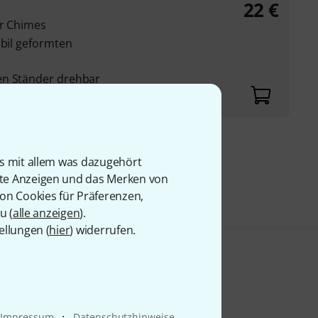
22
€
ir Chimes
abil geformten
en Ständer drehbar
9 €
is mit allem was dazugehört
rte Anzeigen und das Merken von
von Cookies für Präferenzen,
u (
alle anzeigen
).
ellungen (
hier
) widerrufen.
·
Impressum
Datenschutzhinweise