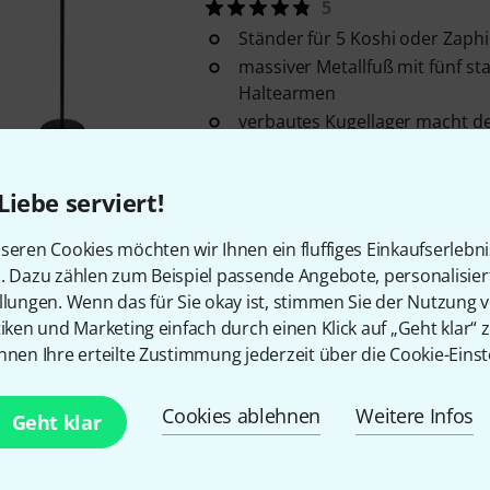
5
Ständer für 5 Koshi oder Zaph
massiver Metallfuß mit fünf st
Haltearmen
verbautes Kugellager macht d
Sofort lieferbar
Liebe serviert!
Kostenloser Versand ab 2
seren Cookies möchten wir Ihnen ein fluffiges Einkaufserlebn
Alle Preise inkl. MwSt.
n. Dazu zählen zum Beispiel passende Angebote, personalisie
llungen. Wenn das für Sie okay ist, stimmen Sie der Nutzung 
tiken und Marketing einfach durch einen Klick auf „Geht klar“ z
nnen Ihre erteilte Zustimmung jederzeit über die Cookie-Einst
Gefällt Ihnen, was Sie sehen?
Cookies ablehnen
Weitere Infos
Geht klar
Teilen
Hilfe & Feedback