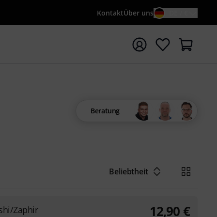
Kontakt
Über uns
DE / €
e mit Suchwort {searchTerm} starten
Beratung
Beliebtheit
12,90
€
shi/Zaphir