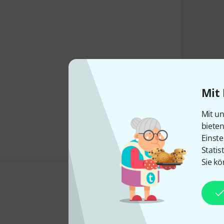
Mit 
Mit un
biete
Einste
Statis
Sie kö