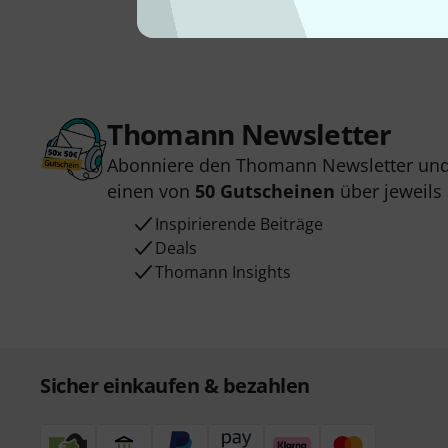
Thomann Newsletter
Abonniere den Thomann Newsletter und
einen von
50 Gutscheinen
über jeweils
Inspirierende Beiträge
Deals
Thomann Insights
Sicher einkaufen & bezahlen