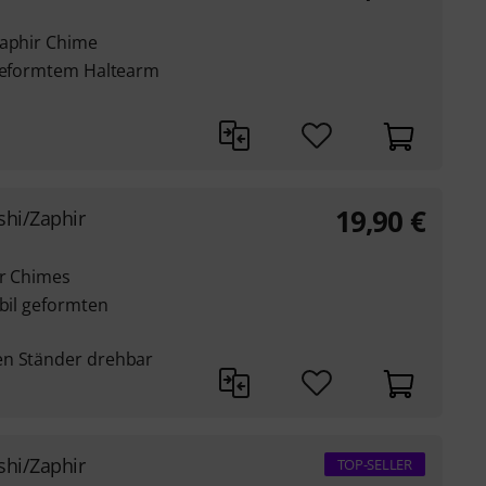
Zaphir Chime
 geformtem Haltearm
19,90
€
shi/Zaphir
ir Chimes
abil geformten
en Ständer drehbar
shi/Zaphir
TOP-SELLER