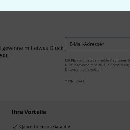
E-Mail-Adresse
*
 gewinne mit etwas Glück
50€
!
Mit Klick auf „Jetzt anmelden“ stimmen
Nutzungsverhaltens zu. Die Abmeldung is
Datenschutzhinweisen
.
* Pflichtfeld
Ihre Vorteile
3 Jahre Thomann Garantie