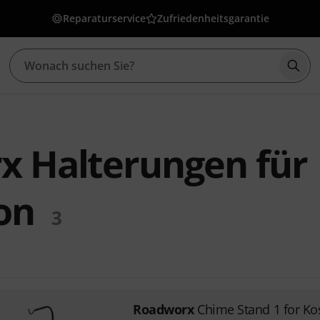
Reparaturservice
Zufriedenheitsgarantie
Such
x Halterungen für
on
3
Roadworx
Chime Stand 1 for Ko