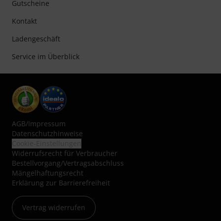
Gutscheine
Kontakt
Ladengeschäft
Service im Überblick
AGB
/
Impressum
Datenschutzhinweise
Cookie-Einstellungen
Widerrufsrecht für Verbraucher
Bestellvorgang/Vertragsabschluss
Mängelhaftungsrecht
Erklärung zur Barrierefreiheit
Vertrag widerrufen