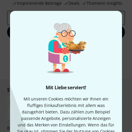
Inspirierende Beiträge
Deals
Thomann Insights
E-Mail-Adresse
*
Jetzt anmelden
Mit Klick auf „Jetzt anmelden“ stimmen Sie dem Erhalt von E-Mail-
Werbung und einer Messung des E-Mail-Nutzungsverhaltens zu. Die
Abmeldung ist jederzeit möglich. Weitere Informationen finden Sie in
unseren
Datenschutzhinweisen
.
* Pflichtfeld
Mit Liebe serviert!
Sicher einkaufen & bezahlen
Mit unseren Cookies möchten wir Ihnen ein
fluffiges Einkaufserlebnis mit allem was
dazugehört bieten. Dazu zählen zum Beispiel
passende Angebote, personalisierte Anzeigen
und das Merken von Einstellungen. Wenn das für
Bezahlen Sie vertraulich und sicher per Nachnahme,
Sie okay ist, stimmen Sie der Nutzung von Cookies