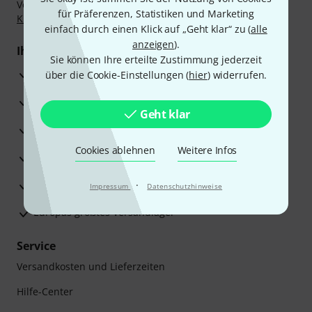
Vorkasse, PayPal, Amazon Pay,
Klarna Sofort bezahlen
,
für Präferenzen, Statistiken und Marketing
Klarna Ratenzahlung
oder Kreditkarte.
einfach durch einen Klick auf „Geht klar“ zu (
alle
anzeigen
).
Ihre Vorteile
Sie können Ihre erteilte Zustimmung jederzeit
3 Jahre Thomann Garantie
über die Cookie-Einstellungen (
hier
) widerrufen.
30 Tage Money-Back-Garantie
Geht klar
Reparaturservice
Cookies ablehnen
Weitere Infos
Beratung durch Fachexperten
Zufriedenheitsgarantie
·
Impressum
Datenschutzhinweise
Europas größtes Versandlager
Service
Versandkosten und Lieferzeiten
Hilfe-Center