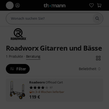
Suche 
Roadworx Gitarren und Bässe
Beratung
1
Produkte
·
Filter
Beliebtheit
Roadworx
Offroad Cart
97
In 3–4 Wochen lieferbar
119
€