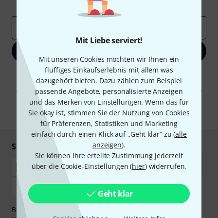
Inspirierende Beiträge
Deals
Thomann Insights
E-Mail-Adresse
*
Mit Liebe serviert!
Jetzt anmelden
Mit unseren Cookies möchten wir Ihnen ein
fluffiges Einkaufserlebnis mit allem was
Mit Klick auf „Jetzt anmelden“ stimmen Sie dem Erhalt von E-Mail-
dazugehört bieten. Dazu zählen zum Beispiel
Werbung und einer Messung des E-Mail-Nutzungsverhaltens zu. Die
Abmeldung ist jederzeit möglich. Weitere Informationen finden Sie in
passende Angebote, personalisierte Anzeigen
unseren
Datenschutzhinweisen
.
und das Merken von Einstellungen. Wenn das für
Sie okay ist, stimmen Sie der Nutzung von Cookies
* Pflichtfeld
für Präferenzen, Statistiken und Marketing
einfach durch einen Klick auf „Geht klar“ zu (
alle
anzeigen
).
Sicher einkaufen & bezahlen
Sie können Ihre erteilte Zustimmung jederzeit
über die Cookie-Einstellungen (
hier
) widerrufen.
Geht klar
Bezahlen Sie vertraulich und sicher per Nachnahme,