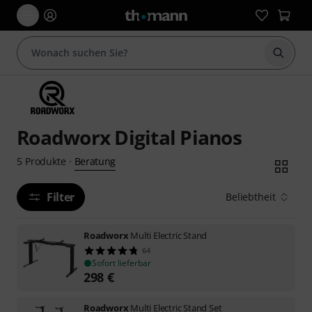
Suche 
Roadworx Digital Pianos
Beratung
5
Produkte
·
Filter
Beliebtheit
Roadworx
Multi Electric Stand
64
Sofort lieferbar
298
€
Roadworx
Multi Electric Stand Set