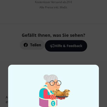
Kostenloser Versand ab 29 €
Alle Preise inkl. MwSt.
Gefällt Ihnen, was Sie sehen?
Teilen
Hilfe & Feedback
Thomann Newsletter
Abonniere den Thomann Newsletter und gewinne mit
etwas Glück einen von
50 Gutscheinen
über jeweils
50€
!