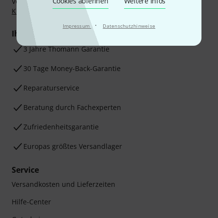
Cookies ablehnen
Weitere Infos
Vorkasse, PayPal, Amazon Pay,
Klarna Sofort bezahlen
,
Klarna Ratenzahlung
oder Kreditkarte.
·
Impressum
Datenschutzhinweise
Ihre Vorteile
3 Jahre Thomann Garantie
30 Tage Money-Back-Garantie
Reparaturservice
Beratung durch Fachexperten
Zufriedenheitsgarantie
Europas größtes Versandlager
Service
Versandkosten und Lieferzeiten
Hilfe-Center