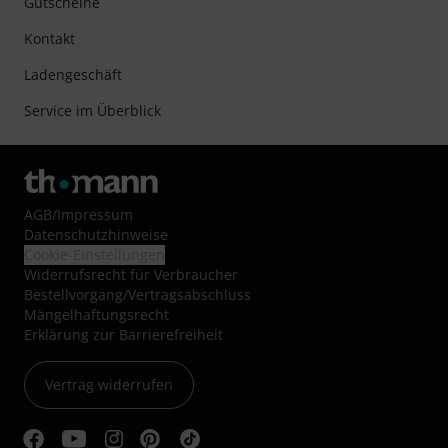
Gutscheine
Kontakt
Ladengeschäft
Service im Überblick
AGB
/
Impressum
Datenschutzhinweise
Cookie-Einstellungen
Widerrufsrecht für Verbraucher
Bestellvorgang/Vertragsabschluss
Mängelhaftungsrecht
Erklärung zur Barrierefreiheit
Vertrag widerrufen