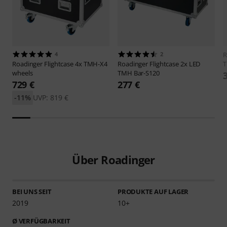
4
2
R
Roadinger
Flightcase 4x TMH-X4
Roadinger
Flightcase 2x LED
T
wheels
TMH Bar-S120
729 €
277 €
-11%
UVP: 819 €
Über Roadinger
BEI UNS SEIT
PRODUKTE AUF LAGER
2019
10+
Ø VERFÜGBARKEIT