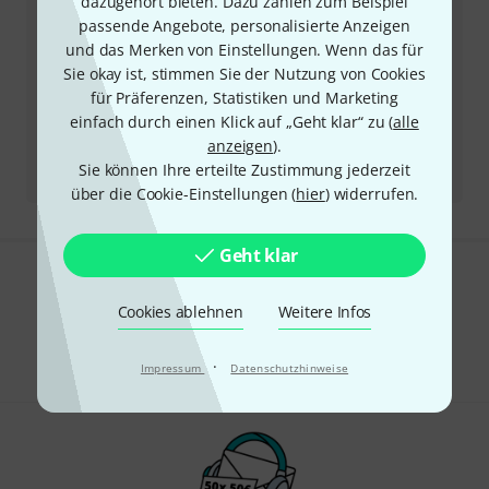
dazugehört bieten. Dazu zählen zum Beispiel
passende Angebote, personalisierte Anzeigen
und das Merken von Einstellungen. Wenn das für
Mehr Kontaktoptionen
Sie okay ist, stimmen Sie der Nutzung von Cookies
für Präferenzen, Statistiken und Marketing
Produkt zurücksenden
einfach durch einen Klick auf „Geht klar“ zu (
alle
anzeigen
).
Alle Ansprechpartner
Sie können Ihre erteilte Zustimmung jederzeit
über die Cookie-Einstellungen (
hier
) widerrufen.
Geht klar
Gefällt Ihnen, was Sie sehen?
Cookies ablehnen
Weitere Infos
Teilen
Hilfe & Feedback
·
Impressum
Datenschutzhinweise