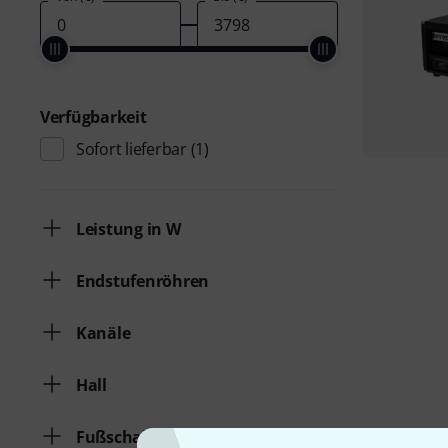
Verfügbarkeit
Sofort lieferbar
(1)
Leistung in W
Endstufenröhren
Kanäle
Hall
Fußschalter