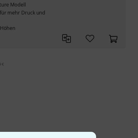
ture Modell
für mehr Druck und
e Höhen
9 €