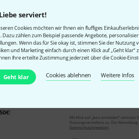
Liebe serviert!
Gefällt Ihnen, was Sie sehen?
seren Cookies möchten wir Ihnen ein fluffiges Einkaufserlebn
n. Dazu zählen zum Beispiel passende Angebote, personalisie
llungen. Wenn das für Sie okay ist, stimmen Sie der Nutzung 
Teilen
Hilfe & Feedback
tiken und Marketing einfach durch einen Klick auf „Geht klar“ z
nnen Ihre erteilte Zustimmung jederzeit über die Cookie-Einst
Cookies ablehnen
Weitere Infos
Geht klar
E-Mail-Adresse
*
 gewinne mit etwas Glück
50€
!
Mit Klick auf „Jetzt anmelden“ stimmen
Nutzungsverhaltens zu. Die Abmeldung is
Datenschutzhinweisen
.