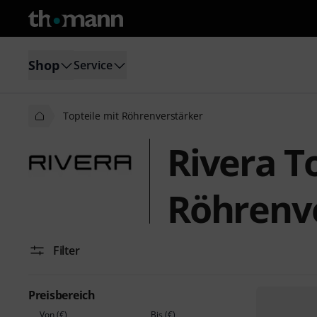
Shop
Service
Topteile mit Röhrenverstärker
Rivera T
Röhrenv
Filter
Preisbereich
Von (€)
Bis (€)