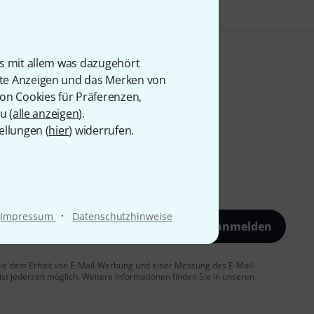
is mit allem was dazugehört
rte Anzeigen und das Merken von
von Cookies für Präferenzen,
u (
alle anzeigen
).
ellungen (
hier
) widerrufen.
·
Impressum
Datenschutzhinweise
Jetzt anmelden
 Sie dem Erhalt von E-Mail-Werbung und einer Messung des E-Mail-
t jederzeit möglich. Weitere Informationen finden Sie in unseren