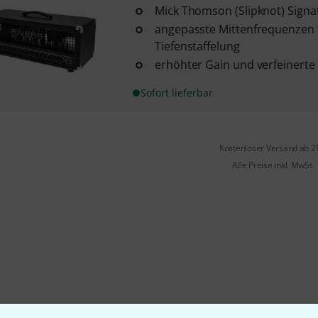
Mick Thomson (Slipknot) Signa
angepasste Mittenfrequenzen 
Tiefenstaffelung
erhöhter Gain und verfeinert
Sofort lieferbar
Kostenloser Versand ab 2
Alle Preise inkl. MwSt.