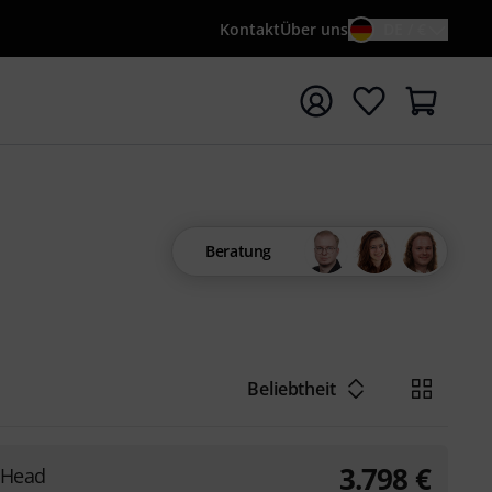
Kontakt
Über uns
DE / €
e mit Suchwort {searchTerm} starten
Beratung
Beliebtheit
3.798
€
 Head